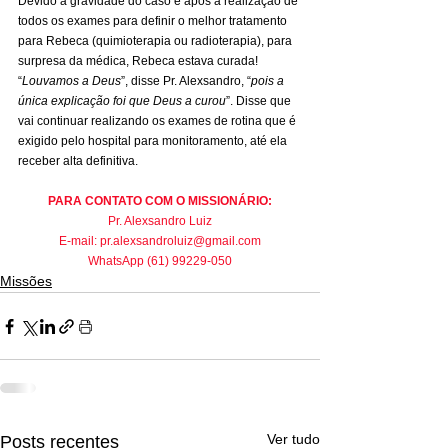
Devido à gravidade do caso e após a realização de 
todos os exames para definir o melhor tratamento 
para Rebeca (quimioterapia ou radioterapia), para 
surpresa da médica, Rebeca estava curada! 
“
Louvamos a Deus
”, disse Pr. Alexsandro, “
pois a 
única explicação foi que Deus a curou
”. Disse que 
vai continuar realizando os exames de rotina que é 
exigido pelo hospital para monitoramento, até ela 
receber alta definitiva.
PARA CONTATO COM O MISSIONÁRIO:
Pr. Alexsandro Luiz
E-mail: 
pr.alexsandroluiz@gmail.com
WhatsApp (61) 99229-050
Missões
Ver tudo
Posts recentes