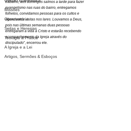
Gestão Eclesiástica
trabalho; aos domingos saímos a tarde para fazer 
evangelismo nas ruas do bairro, entregamos 
Missões
folhetos, convidamos pessoas para os cultos e 
Observatório
agendamos visitas nos lares. Louvamos a Deus, 
pois nas últimas semanas duas pessoas 
Seitas e Heresias
entregaram a vida a Cristo e estarão recebendo 
acompanhamento da Igreja através do 
Teologia & Prática
discipulado
”, encerrou ele.
A Igreja e a Lei
Artigos, Sermões & Esboços