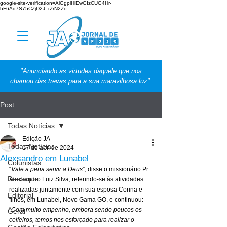
google-site-verification=AlGgplHlEwGIzCUG4Hr-
hF6Aq7S75CZjD2J_rZrN2Zo
"Anunciando as virtudes daquele que nos
chamou das trevas para a sua maravilhosa luz".
Post
Todas Notícias
Edição JA
Todas Notícias
17 de abr. de 2024
Alexsandro em Lunabel
Colunistas
“
Vale a pena servir a Deus
”, disse o missionário Pr. 
Destaque
Alexsandro Luiz Silva, referindo-se às atividades 
realizadas juntamente com sua esposa 
Corina e 
Editorial
filhos, em Lunabel, Novo Gama GO, e continuou: 
“
Com muito empenho, embora sendo poucos os 
Geral
ceifeiros, temos nos esforçado para realizar o 