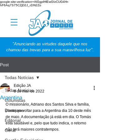
google-site-verification=AlGgplHlEwGIzCUG4Hr-
hF6Aq7S75CZjD2J_rZrN2Zo
"Anunciando as virtudes daquele que nos
chamou das trevas para a sua maravilhosa luz".
Post
Todas Notícias
Edição JA
Todas Notícias
8 de mai. de 2022
Argentina
Colunistas
O missionário, Adriano dos Santos Silva e família, 
Destaque
planejam voltar para a Argentina dia 10 deste mês 
de maio. A documentação já está em dia. O Tomás 
Editorial
está saudável e, pelo que tudo indica, o retorno 
não terá maiores contratempos. 
Geral