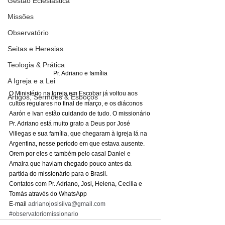
Gestão Eclesiástica
Missões
Observatório
Seitas e Heresias
Teologia & Prática
Pr. Adriano e família
A Igreja e a Lei
O Ministério na Igreja em Escobar já voltou aos 
Artigos, Sermões & Esboços
cultos regulares no final de março, e os diáconos 
Aarón e Ivan estão cuidando de tudo. O missionário 
Pr. Adriano está muito grato a Deus por José 
Villegas e sua família, que chegaram à igreja lá na 
Argentina, nesse período em que estava ausente. 
Orem por eles e também pelo casal Daniel e 
Amaira que haviam chegado pouco antes da 
partida do missionário para o Brasil. 
Contatos com Pr. Adriano, Josi, Helena, Cecilia e 
Tomás através do WhatsApp 
E-mail 
adrianojosisilva@gmail.com
#observatoriomissionario