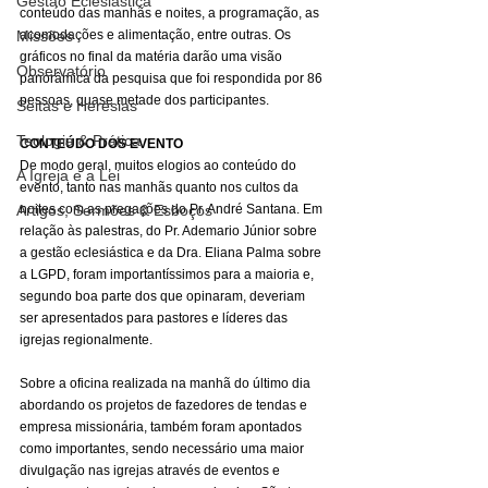
Gestão Eclesiástica
conteúdo das manhãs e noites, a programação, as 
Missões
acomodações e alimentação, entre outras. Os 
gráficos no final da matéria darão uma visão 
Observatório
panorâmica da pesquisa que foi respondida por 86 
pessoas, quase metade dos participantes.
Seitas e Heresias
Teologia & Prática
CONTEÚDO DOS EVENTO
De modo geral, muitos elogios ao conteúdo do 
A Igreja e a Lei
evento, tanto nas manhãs quanto nos cultos da 
Artigos, Sermões & Esboços
noites com as pregações do Pr. André Santana. Em 
relação às palestras, do Pr. Ademario Júnior sobre 
a gestão eclesiástica e da Dra. Eliana Palma sobre 
a LGPD, foram importantíssimos para a maioria e, 
segundo boa parte dos que opinaram, deveriam 
ser apresentados para pastores e líderes das 
igrejas regionalmente.
Sobre a oficina realizada na manhã do último dia 
abordando os projetos de fazedores de tendas e 
empresa missionária, também foram apontados 
como importantes, sendo necessário uma maior 
divulgação nas igrejas através de eventos e 