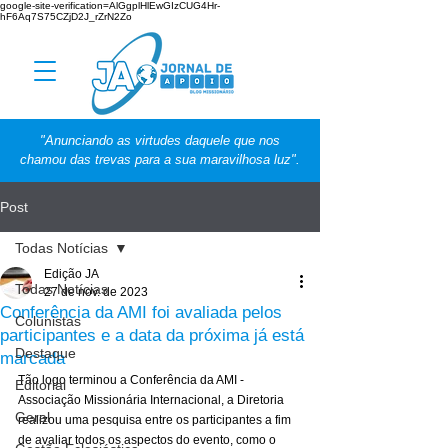
google-site-verification=AlGgplHlEwGIzCUG4Hr-
hF6Aq7S75CZjD2J_rZrN2Zo
"Anunciando as virtudes daquele que nos
chamou das trevas para a sua maravilhosa luz".
Post
Todas Notícias
Edição JA
Todas Notícias
27 de nov. de 2023
Conferência da AMI foi avaliada pelos
Colunistas
participantes e a data da próxima já está
Destaque
marcada
Tão logo terminou a Conferência da AMI - 
Editorial
Associação Missionária Internacional, a Diretoria 
Geral
realizou uma pesquisa entre os participantes a fim 
de avaliar todos os aspectos do evento, como o 