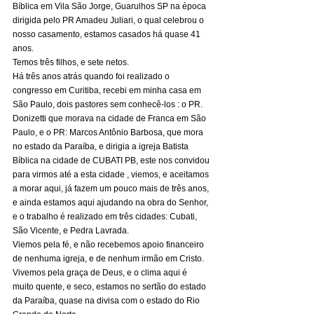
Bíblica em Vila São Jorge, Guarulhos SP na época 
dirigida pelo PR Amadeu Juliari, o qual celebrou o 
nosso casamento, estamos casados há quase 41 
anos. 
Temos três filhos, e sete netos. 
Há três anos atrás quando foi realizado o 
congresso em Curitiba, recebi em minha casa em 
São Paulo, dois pastores sem conhecê-los : o PR. 
Donizetti que morava na cidade de Franca em São 
Paulo, e o PR: Marcos Antônio Barbosa, que mora 
no estado da Paraíba, e dirigia a igreja Batista 
Bíblica na cidade de CUBATI PB, este nos convidou 
para virmos até a esta cidade , viemos, e aceitamos 
a morar aqui, já fazem um pouco mais de três anos, 
e ainda estamos aqui ajudando na obra do Senhor, 
e o trabalho é realizado em três cidades: Cubati, 
São Vicente, e Pedra Lavrada. 
Viemos pela fé, e não recebemos apoio financeiro 
de nenhuma igreja, e de nenhum irmão em Cristo. 
Vivemos pela graça de Deus, e o clima aqui é 
muito quente, e seco, estamos no sertão do estado 
da Paraíba, quase na divisa com o estado do Rio 