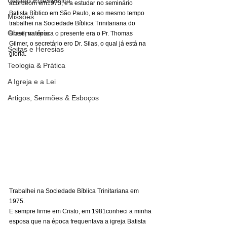
Gestão Eclesiástica
acordeom em1973, e a estudar no seminário 
Batista Bíblico em São Paulo, e ao mesmo tempo 
Missões
trabalhei na Sociedade Bíblica Trinitariana do 
Observatório
Brasil, na época o presente era o Pr. Thomas 
Gilmer, o secretário ero Dr. Silas, o qual já está na 
Seitas e Heresias
glória. 
Teologia & Prática
A Igreja e a Lei
Artigos, Sermões & Esboços
Trabalhei na Sociedade Bíblica Trinitariana em 
1975. 
E sempre firme em Cristo, em 1981conheci a minha 
esposa que na época frequentava a igreja Batista 