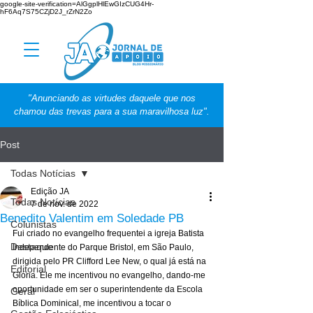
google-site-verification=AlGgplHlEwGIzCUG4Hr-
hF6Aq7S75CZjD2J_rZrN2Zo
"Anunciando as virtudes daquele que nos
chamou das trevas para a sua maravilhosa luz".
Post
Todas Notícias
Edição JA
Todas Notícias
7 de nov. de 2022
Benedito Valentim em Soledade PB
Colunistas
Fui criado no evangelho frequentei a igreja Batista 
Destaque
Independente do Parque Bristol, em São Paulo, 
dirigida pelo PR Clifford Lee New, o qual já está na 
Editorial
Glória. Ele me incentivou no evangelho, dando-me 
oportunidade em ser o superintendente da Escola 
Geral
Bíblica Dominical, me incentivou a tocar o 