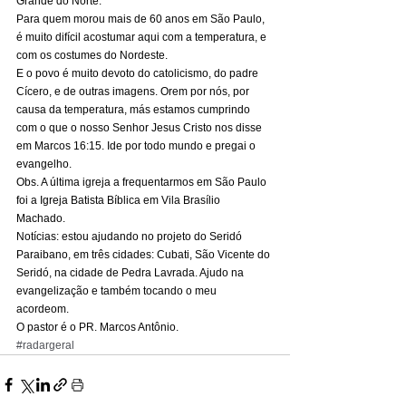
Grande do Norte. 
Para quem morou mais de 60 anos em São Paulo, 
é muito difícil acostumar aqui com a temperatura, e 
com os costumes do Nordeste. 
E o povo é muito devoto do catolicismo, do padre 
Cícero, e de outras imagens. Orem por nós, por 
causa da temperatura, más estamos cumprindo 
com o que o nosso Senhor Jesus Cristo nos disse 
em Marcos 16:15. Ide por todo mundo e pregai o 
evangelho. 
Obs. A última igreja a frequentarmos em São Paulo 
foi a Igreja Batista Bíblica em Vila Brasílio 
Machado. 
Notícias: estou ajudando no projeto do Seridó 
Paraibano, em três cidades: Cubati, São Vicente do 
Seridó, na cidade de Pedra Lavrada. Ajudo na 
evangelização e também tocando o meu 
acordeom. 
O pastor é o PR. Marcos Antônio.
#radargeral