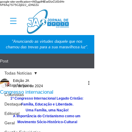
google-site-verification=AlGgplHlEwGIzCUG4Hr-
hF6Aq7S75CZjD2J_rZrN2Zo
"Anunciando as virtudes daquele que nos
chamou das trevas para a sua maravilhosa luz".
Post
Todas Notícias
Edição JA
Todas Notícias
16 de jan. de 2024
Congresso internacional
Colunistas
1º Congresso Internacional Legado Cristão: 
Destaque
Família, Educação e Liberdade.
Uma Família, uma Nação!
Editorial
A Importância do Cristianismo como um 
Movimento Sócio-Histórico-Cultural
Geral