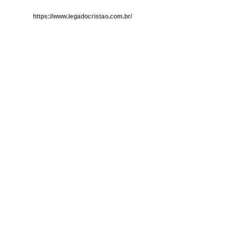
https://www.legadocristao.com.br/
Observatório
Ver tudo
Posts recentes