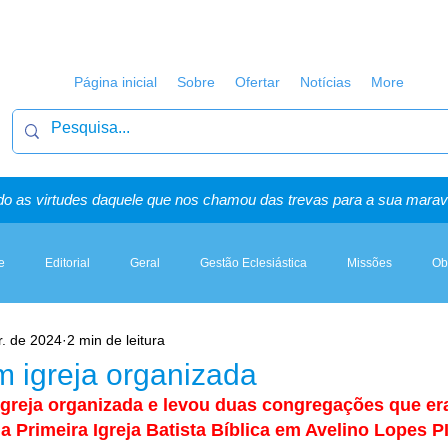
Página inicial
Sobre
Ofertar
Notícias
More
o as virtudes daquele que nos chamou das trevas para a sua maravi
e
Editorial
Geral
Gestão Eclesiástica
Missões
Ob
r. de 2024
2 min de leitura
Artigos, Sermões & Esboços
m igreja organizada
igreja organizada e levou duas congregações que era
a Primeira Igreja Batista Bíblica em Avelino Lopes PI