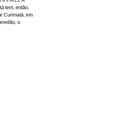
5 e PI413.
 A 
tá tem, então, 
de Curimatá, em 
eredão, o 