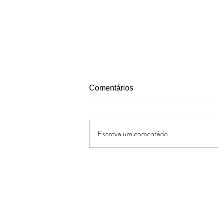
Comentários
Escreva um comentário
IX Jogos JBBL 2026 em São
Vicente, Baixada Santista
Oferte:
O Jornal de Apoio é um ministério sem
lucrativos. As ofertas e doações serve