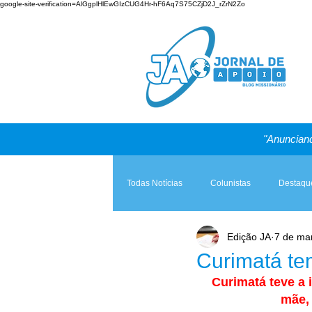
google-site-verification=AlGgplHlEwGIzCUG4Hr-hF6Aq7S75CZjD2J_rZrN2Zo
"Anunciand
Todas Notícias
Colunistas
Destaqu
Edição JA
7 de ma
Teologia & Prática
A Igreja e a Lei
Curimatá te
Curimatá teve a 
mãe, 