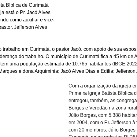
sta Bíblica de Curimatá 
ja está o Pr. Jacó Alves 
endo como auxiliar e vice-
astor, Jefferson Alves 
o trabalho em Curimatá, o pastor Jacó, com apoio de sua esposa
iderança do trabalho. O município de Curimatá fica a 45 km de A
e tem uma população estimada de 
10.765 habitantes (IBGE 202
arques e dona Arquiminia; Jacó Alves Dias e Edília; Jefferson A
Com a organização da igreja em
Primeira Igreja Batista Bíblica 
entregou, também, as congrega
Borges e Veredão na zona rural
Júlio Borges, com 5.388 habitant
em 2004, com o Pr. Jefferson à f
com 20 membros. Júlio Borges f