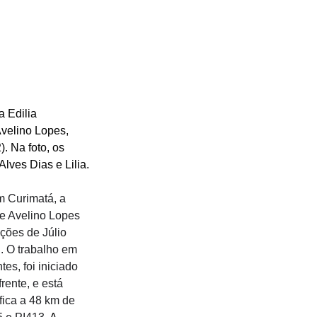
 Edilia 
velino Lopes, 
2
). 
Na foto, os 
lves Dias e Lilia.
 Curimatá, a 
de Avelino Lopes 
ções de Júlio 
. O trabalho em 
es, foi iniciado 
rente, e está 
ica a 48 km de 