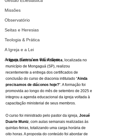
Gestão Eclesiástica
Missões
Observatório
Seitas e Heresias
Teologia & Prática
A Igreja e a Lei
Artigos, Sermões & Esboços
A 
Igreja Batista em Vila Atlântica
, localizada no 
município de Mongaguá (SP), realizou 
recentemente a entrega dos certificados de 
conclusão do curso de diaconia intitulado “
Ainda 
precisamos de diáconos hoje?
”. A formação foi 
promovida ao longo do mês de setembro de 2025 e 
integrou a agenda educacional da igreja voltada à 
capacitação ministerial de seus membros.
O curso foi ministrado pelo pastor da igreja, 
Josué 
Duarte Muniz
, com aulas semanais realizadas às 
quintas-feiras, totalizando uma carga horária de 
oito horas. A proposta do conteúdo foi abordar de 