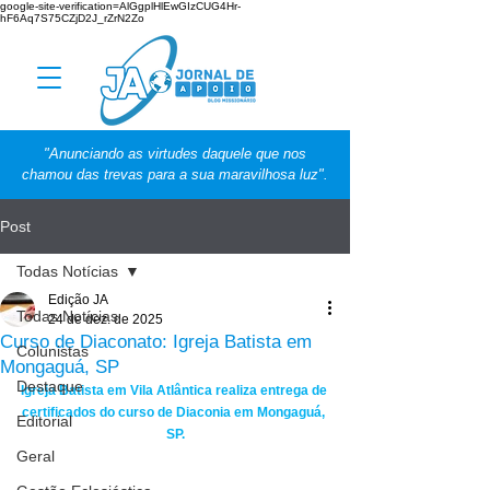
google-site-verification=AlGgplHlEwGIzCUG4Hr-
hF6Aq7S75CZjD2J_rZrN2Zo
"Anunciando as virtudes daquele que nos
chamou das trevas para a sua maravilhosa luz".
Post
Todas Notícias
Edição JA
Todas Notícias
24 de dez. de 2025
Curso de Diaconato: Igreja Batista em
Colunistas
Mongaguá, SP
Destaque
Igreja Batista em Vila Atlântica realiza entrega de 
certificados do curso de Diaconia em Mongaguá, 
Editorial
SP.
Geral