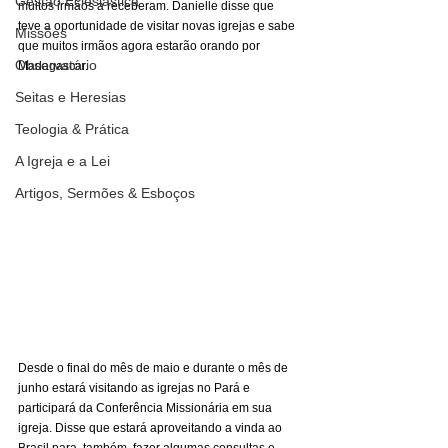
Gestão Eclesiástica
muitos irmãos a receberam. Danielle disse que 
teve a oportunidade de visitar novas igrejas e sabe 
Missões
que muitos irmãos agora estarão orando por 
Observatório
Madagascar. 
Seitas e Heresias
Teologia & Prática
A Igreja e a Lei
Artigos, Sermões & Esboços
Desde o final do mês de maio e durante o mês de 
junho estará visitando as igrejas no Pará e 
participará da Conferência Missionária em sua 
igreja. Disse que estará aproveitando a vinda ao 
Brasil para, também, fazer algumas consultas e 