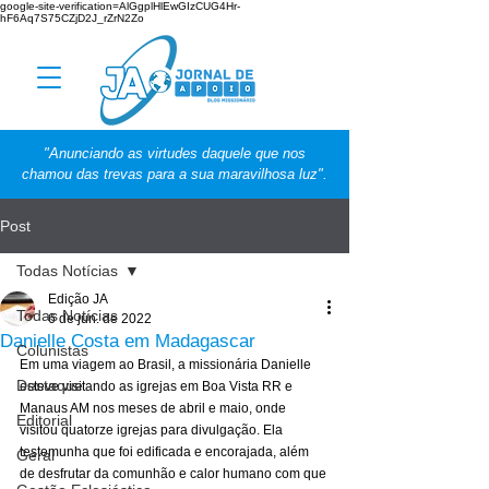
google-site-verification=AlGgplHlEwGIzCUG4Hr-
hF6Aq7S75CZjD2J_rZrN2Zo
"Anunciando as virtudes daquele que nos
chamou das trevas para a sua maravilhosa luz".
Post
Todas Notícias
Edição JA
Todas Notícias
6 de jun. de 2022
Danielle Costa em Madagascar
Colunistas
Em uma viagem ao Brasil, a missionária Danielle 
Destaque
esteve visitando as igrejas em Boa Vista RR e 
Manaus AM nos meses de abril e maio, onde 
Editorial
visitou quatorze igrejas para divulgação. Ela 
testemunha que foi edificada e encorajada, além 
Geral
de desfrutar da comunhão e calor humano com que 