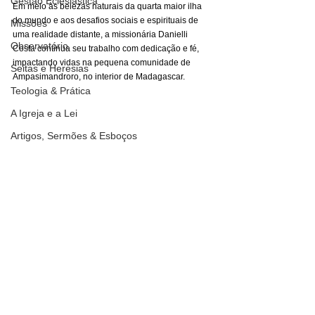
Gestão Eclesiástica
Em meio às belezas naturais da quarta maior ilha 
do mundo e aos desafios sociais e espirituais de 
Missões
uma realidade distante, a missionária Danielli 
Observatório
Costa continua seu trabalho com dedicação e fé, 
impactando vidas na pequena comunidade de 
Seitas e Heresias
Ampasimandroro, no interior de Madagascar.
Teologia & Prática
A Igreja e a Lei
Artigos, Sermões & Esboços