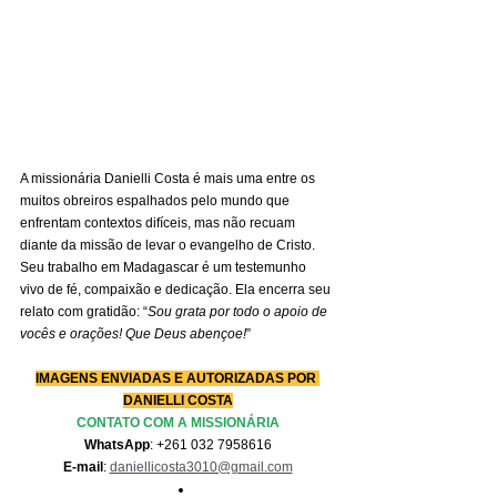
A missionária Danielli Costa é mais uma entre os 
muitos obreiros espalhados pelo mundo que 
enfrentam contextos difíceis, mas não recuam 
diante da missão de levar o evangelho de Cristo. 
Seu trabalho em Madagascar é um testemunho 
vivo de fé, compaixão e dedicação. Ela encerra seu 
relato com gratidão: “
Sou grata por todo o apoio de 
vocês e orações! Que Deus abençoe!
”
IMAGENS ENVIADAS E AUTORIZADAS POR 
DANIELLI COSTA
CONTATO COM A MISSIONÁRIA
WhatsApp
: +261 032 7958616
E-mail
: 
daniellicosta3010@gmail.com