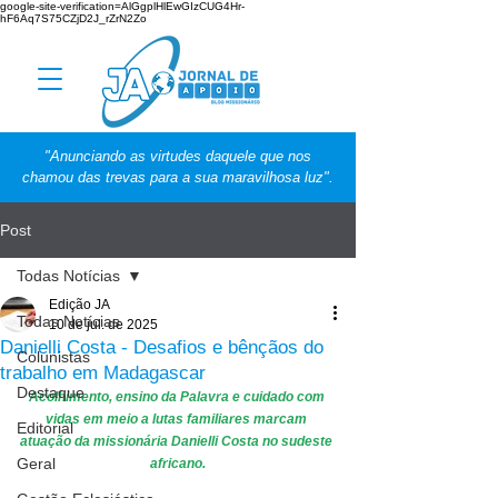
google-site-verification=AlGgplHlEwGIzCUG4Hr-
hF6Aq7S75CZjD2J_rZrN2Zo
"Anunciando as virtudes daquele que nos
chamou das trevas para a sua maravilhosa luz".
Post
Todas Notícias
Edição JA
Todas Notícias
10 de jul. de 2025
Danielli Costa - Desafios e bênçãos do
Colunistas
trabalho em Madagascar
Destaque
Acolhimento, ensino da Palavra e cuidado com 
vidas em meio a lutas familiares marcam 
Editorial
atuação da missionária Danielli Costa no sudeste 
Geral
africano.