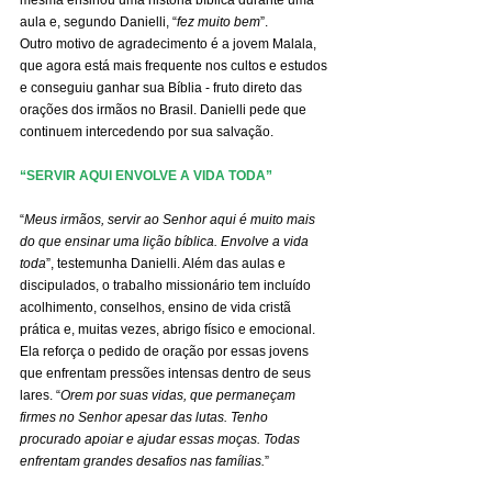
aula e, segundo Danielli, “
fez muito bem
”.
Outro motivo de agradecimento é a jovem Malala, 
que agora está mais frequente nos cultos e estudos 
e conseguiu ganhar sua Bíblia - fruto direto das 
orações dos irmãos no Brasil. Danielli pede que 
continuem intercedendo por sua salvação.
“SERVIR AQUI ENVOLVE A VIDA TODA”
“
Meus irmãos, servir ao Senhor aqui é muito mais 
do que ensinar uma lição bíblica. Envolve a vida 
toda
”, testemunha Danielli. Além das aulas e 
discipulados, o trabalho missionário tem incluído 
acolhimento, conselhos, ensino de vida cristã 
prática e, muitas vezes, abrigo físico e emocional.
Ela reforça o pedido de oração por essas jovens 
que enfrentam pressões intensas dentro de seus 
lares. “
Orem por suas vidas, que permaneçam 
firmes no Senhor apesar das lutas. Tenho 
procurado apoiar e ajudar essas moças. Todas 
enfrentam grandes desafios nas famílias.
”