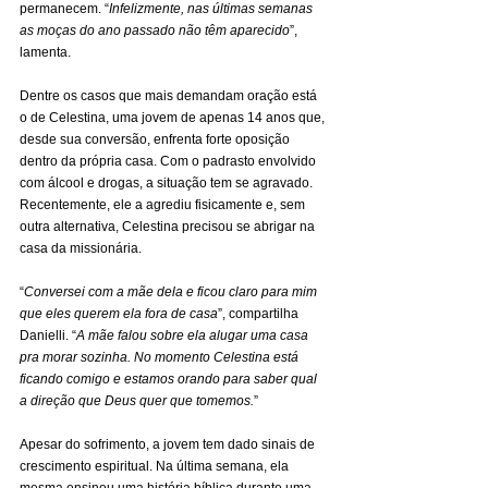
permanecem. “
Infelizmente, nas últimas semanas 
as moças do ano passado não têm aparecido
”, 
lamenta.
Dentre os casos que mais demandam oração está 
o de Celestina, uma jovem de apenas 14 anos que, 
desde sua conversão, enfrenta forte oposição 
dentro da própria casa. Com o padrasto envolvido 
com álcool e drogas, a situação tem se agravado. 
Recentemente, ele a agrediu fisicamente e, sem 
outra alternativa, Celestina precisou se abrigar na 
casa da missionária.
“
Conversei com a mãe dela e ficou claro para mim 
que eles querem ela fora de casa
”, compartilha 
Danielli. “
A mãe falou sobre ela alugar uma casa 
pra morar sozinha. No momento Celestina está 
ficando comigo e estamos orando para saber qual 
a direção que Deus quer que tomemos.
”
Apesar do sofrimento, a jovem tem dado sinais de 
crescimento espiritual. Na última semana, ela 
mesma ensinou uma história bíblica durante uma 