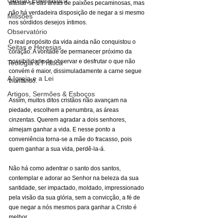
Gestão Eclesiástica
afastar-se das áreas de paixões pecaminosas, mas 
não há verdadeira disposição de negar a si mesmo 
Missões
nos sórdidos desejos íntimos.
Observatório
O real propósito da vida ainda não conquistou o 
Seitas e Heresias
coração. A vontade de permanecer próximo da 
possibilidade de observar e desfrutar o que não 
Teologia & Prática
convém é maior, dissimuladamente a carne segue 
A Igreja e a Lei
triunfando.
Artigos, Sermões & Esboços
Assim, muitos ditos cristãos não avançam na 
piedade, escolhem a penumbra, as áreas 
cinzentas. Querem agradar a dois senhores, 
almejam ganhar a vida. E nesse ponto a 
conveniência torna-se a mãe do fracasso, pois 
quem ganhar a sua vida, perdê-la-á.
Não há como adentrar o santo dos santos, 
contemplar e adorar ao Senhor na beleza da sua 
santidade, ser impactado, moldado, impressionado 
pela visão da sua glória, sem a convicção, a fé de 
que negar a nós mesmos para ganhar a Cristo é 
melhor.