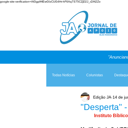
google-site-verification=AlGgplHlEwGIzCUG4Hr-hF6Aq7S75CZjD2J_rZrN2Zo
"Anunciand
Todas Notícias
Colunistas
Destaqu
Edição JA
14 de ju
Teologia & Prática
A Igreja e a Lei
"Desperta" 
Instituto Bíbli