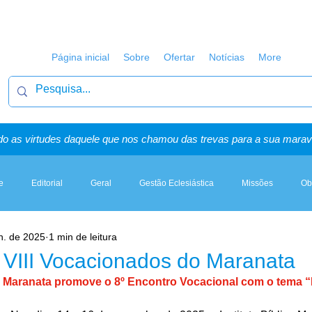
Página inicial
Sobre
Ofertar
Notícias
More
o as virtudes daquele que nos chamou das trevas para a sua maravi
e
Editorial
Geral
Gestão Eclesiástica
Missões
Ob
n. de 2025
1 min de leitura
Artigos, Sermões & Esboços
- VIII Vocacionados do Maranata
co Maranata promove o 8º Encontro Vocacional com o tema 