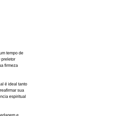
 um tempo de 
preletor 
a firmeza 
 é ideal tanto 
reafirmar sua 
cia espiritual 
spedagem e 