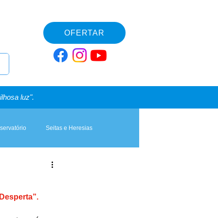
OFERTAR
lhosa luz".
servatório
Seitas e Heresias
“Desperta”.