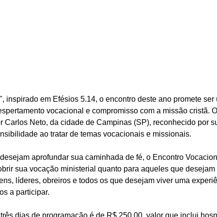
", inspirado em Efésios 5.14, o encontro deste ano promete ser
despertamento vocacional e compromisso com a missão cristã. O 
r Carlos Neto, da cidade de Campinas (SP), reconhecido por su
nsibilidade ao tratar de temas vocacionais e missionais.
 desejam aprofundar sua caminhada de fé, o Encontro Vocacional
rir sua vocação ministerial quanto para aqueles que desejam 
ns, líderes, obreiros e todos os que desejam viver uma experiên
s a participar.
 três dias de programação é de R$ 250,00, valor que inclui ho