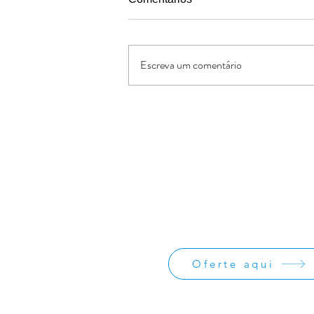
Escreva um comentário
IX Jogos JBBL 2026 em São
Vicente, Baixada Santista
Oferte:
O Jornal de Apoio é um ministério sem
lucrativos. As ofertas e doações serve
os custos administrativos da missão
divulgação da obra missionária.
Oferte aqui