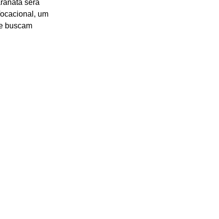
aranata será 
ocacional, um 
ue buscam 