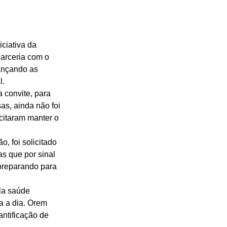
ciativa da 
arceria com o 
ançando as 
. 
 convite, para 
as, ainda não foi 
citaram manter o 
 foi solicitado 
s que por sinal 
preparando para 
la saúde 
a a dia. Orem 
ntificação de 