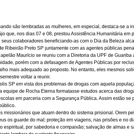
ndo são lembradas as mulheres, em especial, destaca-se a ini
újo que, nos dias 07 e 08, prestou Assistência Humanitária em p
 seus colaboradores beneficiando-as com o Dia da Beleza alc
e Ribeirão Preto SP juntamente com as agentes públicas penal
apelão Maurício se reuniu com a Diretoria da UPF de Guariba a
 Unidade, porém com a defasagem de Agentes Públicas por reclus
balho mais adequado ao proposto. No entanto, eles mesmos soli
semestre voltar a reunir. 
s SP em vista dos problemas de drogas com aquela população,
e a equipe de Rocha Eterna formatasse estudos acerca das droga
escolas em parceria com a Segurança Pública. Assim estão se 
público. 
 missionários que atuam dentro do sistema prisional. Orem pe
us os guarde do mal; proteção em viagens, nas prisões e no di
 espiritual, por sabedoria e compaixão; salvação de almas e sa