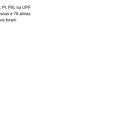
PI, PII), na UPF 
soas e 76 almas 
cos foram 