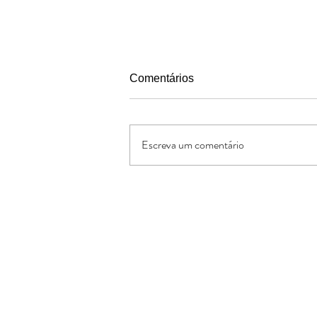
Comentários
Escreva um comentário
Pais segundo o coracao de
Deus
Oferte:
O Jornal de Apoio é um ministério sem
lucrativos. As ofertas e doações serve
os custos administrativos da missão
divulgação da obra missionária.