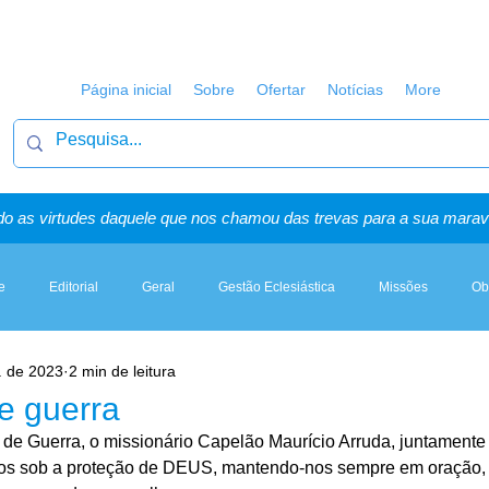
Página inicial
Sobre
Ofertar
Notícias
More
o as virtudes daquele que nos chamou das trevas para a sua maravi
e
Editorial
Geral
Gestão Eclesiástica
Missões
Ob
. de 2023
2 min de leitura
Artigos, Sermões & Esboços
e guerra
de Guerra, o missionário Capelão Maurício Arruda, juntamente
ados sob a proteção de DEUS, mantendo-nos sempre em oração, 