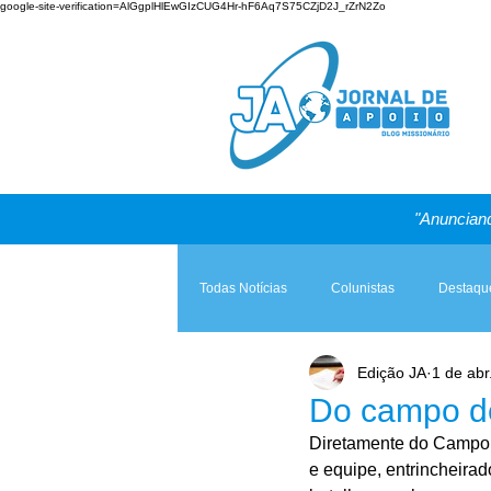
google-site-verification=AlGgplHlEwGIzCUG4Hr-hF6Aq7S75CZjD2J_rZrN2Zo
"Anunciand
Todas Notícias
Colunistas
Destaqu
Edição JA
1 de abr
Teologia & Prática
A Igreja e a Lei
Do campo d
Diretamente do Campo 
e equipe, entrincheir