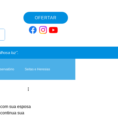
OFERTAR
lhosa luz".
servatório
Seitas e Heresias
 com sua esposa 
continua sua 