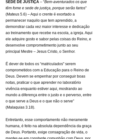
SEDE DE JUSTIÇA 
– “
Bem-aventurados os que 
têm fome e sede de justiça, porque serão fartos
” 
(Mateus 5.6) – Aqui o crente é exortado a 
permanecer naquilo que tem aprendido, a 
demonstrar cada vez maior interesse e dedicação 
ao treinamento que recebe na escola, a igreja. Aqui 
ele adquire gosto e sabor pelas coisas do Reino, e 
desenvolve comprometimento junto ao seu 
principal Mestre – Jesus Cristo, o Senhor.
É dever de todos os “matriculados" serem 
comprometidos com a Educação para o Reino de 
Deus. Devem se empenhar por conseguir boas 
notas, praticar o que aprender no laboratório 
vivência enquanto estiver aqui, mostrando ao 
mundo a diferença entre o justo e o perverso, entre 
o que serve a Deus e o que não o serve” 
(Malaquias 3.18).
Entretanto, esse comportamento não meramente 
humana, é feito na absoluta dependência da graça 
de Deus. Portanto, exige consagração de vida, o 
manter-se em constante comunhão com Deus, por 