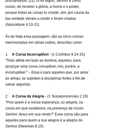
proclamando: [11] Tu és digno, Senhor e Deus 
nosso, de receber a glória, a honra e o poder, 
porque todas as coisas tu criaste, sim, por causa da 
tua vontade vieram a existir e foram criadas 
(Apocalipse 4.10-11).
Às de trata essa passagem, são as cinco coroas 
mencionadas em várias outras, descritas como:
1.    
A Coroa Incorruptível
 - (1 Coríntios 9.24-25) 
"Todo atleta em tudo se domina; aqueles, para 
alcançar uma coroa corruptível; nós, porém, a 
incorruptível." – Essa é para aqueles que, por amor 
às almas, se sujeitam à disciplinas fortes a fim de 
salvar algumas.
2.    
A Coroa da Alegria
 - (1 Tessalonicenses 2.19) 
"
Pois quem é a nossa esperança, ou alegria, ou 
coroa em que exultamos, na presença de nosso 
Senhor Jesus em sua vinda?
” Essa coroa são para 
aqueles para quem a sua alegria é a alegria do 
Senhor (Neemias 8.10).