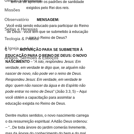
Gestão Eclesiástica
tem-se de aprender os padrões de santidade 
exigidos pelo Rei dos reis.
Missões
Observatório
MENSAGEM:
Você está sendo educado para participar do Reino 
Seitas e Heresias
de Deus - você tem que se submetido à educação 
para o Reino de Deus?
Teologia & Prática
A Igreja e a Lei
I.              MOTIVAÇÃO PARA SE SUBMETER À 
EDUCAÇÃO PARA O REINO DE DEUS: O NOVO 
Artigos, Sermões & Esboços
NASCIMENTO 
– “
A isto, respondeu Jesus: Em 
verdade, em verdade te digo que, se alguém não 
nascer de novo, não pode ver o reino de Deus. 
Respondeu Jesus: Em verdade, em verdade te 
digo: quem não nascer da água e do Espírito não 
pode entrar no reino de Deus
” (João 3.3, 5) – Aqui 
você obtém a capacitação para assimilar a 
educação exigida no Reino de Deus.
Dentre muitos sentidos, o novo nascimento carrega 
o da ressurreição espiritual. A Adão Deus ordenou: 
– “...De toda árvore do jardim comerás livremente, 
mas da árvore do conhecimento do bem e do mal 