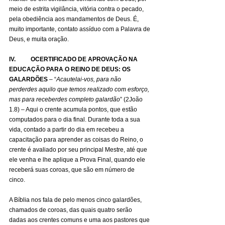
meio de estrita vigilância, vitória contra o pecado, 
pela obediência aos mandamentos de Deus. É, 
muito importante, contato assíduo com a Palavra de 
Deus, e muita oração.
IV.          OCERTIFICADO DE APROVAÇÃO NA 
EDUCAÇÃO PARA O REINO DE DEUS: OS 
GALARDÕES
 – “
Acautelai-vos, para não 
perderdes aquilo que temos realizado com esforço, 
mas para receberdes completo galardão
” (2João 
1.8) – Aqui o crente acumula pontos, que estão 
computados para o dia final. Durante toda a sua 
vida, contado a partir do dia em recebeu a 
capacitação para aprender as coisas do Reino, o 
crente é avaliado por seu principal Mestre, até que 
ele venha e lhe aplique a Prova Final, quando ele 
receberá suas coroas, que são em número de 
cinco.
A Bíblia nos fala de pelo menos cinco galardões, 
chamados de coroas, das quais quatro serão 
dadas aos crentes comuns e uma aos pastores que 