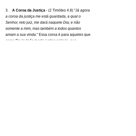
3.    
A Coroa da Justiça
 - (2 Timóteo 4.8) "
Já agora 
a coroa da justiça me está guardada, a qual o 
Senhor, reto juiz, me dará naquele Dia; e não 
somente a mim, mas também a todos quantos 
amam a sua vinda
.” Essa coroa é para aqueles que 
como Paulo “
não tendo justiça própria, que 
procede de lei, senão a que é mediante a fé em 
Cristo, a justiça que procede de Deus, baseada na 
fé
” (Filipenses 3.9).
4.    
A Coroa da Glória
 - (1 Pedro 5.4). "
Ora, logo 
que o Supremo Pastor se manifestar, recebereis a 
imarcescível coroa da glória
." – Essa coroa é para 
aqueles pastores que servirem conforme a vontade 
de Deus.
5.    
A Coroa da Vida
 - (Apocalipse 2.10) “... 
Sê fiel 
até à morte, e dar-te-ei a coroa da vida
." – Essa 
coroa é especial principalmente para aqueles que 
suportam sofrimentos por causa de Jesus.