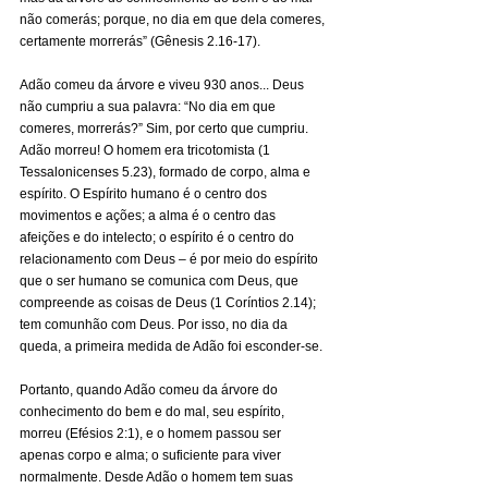
não comerás; porque, no dia em que dela comeres, 
certamente morrerás” (Gênesis 2.16-17).
Adão comeu da árvore e viveu 930 anos... Deus 
não cumpriu a sua palavra: “No dia em que 
comeres, morrerás?” Sim, por certo que cumpriu. 
Adão morreu! O homem era tricotomista (1 
Tessalonicenses 5.23), formado de corpo, alma e 
espírito. O Espírito humano é o centro dos 
movimentos e ações; a alma é o centro das 
afeições e do intelecto; o espírito é o centro do 
relacionamento com Deus – é por meio do espírito 
que o ser humano se comunica com Deus, que 
compreende as coisas de Deus (1 Coríntios 2.14); 
tem comunhão com Deus. Por isso, no dia da 
queda, a primeira medida de Adão foi esconder-se.
Portanto, quando Adão comeu da árvore do 
conhecimento do bem e do mal, seu espírito, 
morreu (Efésios 2:1), e o homem passou ser 
apenas corpo e alma; o suficiente para viver 
normalmente. Desde Adão o homem tem suas 