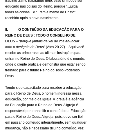
Espírito Santo habitando nele, esse sim pode ser 
educado nas coisas do Reino, porque “...julga 
todas as coisas... e “...tem a mente de Cristo”, 
recebida após o novo nascimento.
II.            O CONTEÚDO DA EDUCAÇÃO PARA O 
REINO DE DEUS : TODO O CONSELHO DE 
DEUS
 – “
porque jamais deixei de vos anunciar 
todo o desígnio de Deus
” (Atos 20.27) – Aqui você 
recebe as primeiras e as últimas instruções para 
entrar no Reino de Deus. O laboratório é o mundo, 
onde o crente pratica e demonstra que estar sendo 
treinado para o futuro Reino do Todo-Poderoso 
Deus.
Tendo sido capacitado para receber a educação 
para o Reino de Deus, o homem ingressa nessa 
educação, por meio da igreja. A igreja é a agência 
da Educação para o Reino de Deus. A igreja é 
responsável por transmitir o conteúdo da Educação 
para o Reino de Deus. A igreja, pois, deve ser fiel 
em passar o conteúdo integralmente, sem qualquer 
mudança, não é necessário diluir o conteúdo, vez 