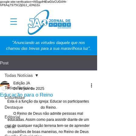
google-site-verification=AlGgplHlEwGIzCUG4Hr-
hF6Aq7S75CZjD2J_rZrN2Zo
"Anunciando as virtudes daquele que nos
chamou das trevas para a sua maravilhosa luz".
Post
Todas Notícias
Edição JA
Todas Notícias
24 de jan. de 2025
Educação para o Reino
Colunistas
Esta é a função da igreja: Educar os participantes 
Destaque
do Reino.
O Reino de Deus não admite pessoas mal 
Editorial
educadas. Assim como para assistir diante de um 
rei de qualquer nação terrena tem-se de aprender 
Geral
os padrões de boas maneiras, no Reino de Deus 