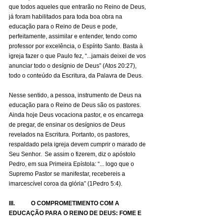
que todos aqueles que entrarão no Reino de Deus, 
já foram habilitados para toda boa obra na 
educação para o Reino de Deus e pode, 
perfeitamente, assimilar e entender, tendo como 
professor por excelência, o Espírito Santo. Basta à 
igreja fazer o que Paulo fez, “...jamais deixei de vos 
anunciar todo o desígnio de Deus” (Atos 20:27), 
todo o conteúdo da Escritura, da Palavra de Deus.
Nesse sentido, a pessoa, instrumento de Deus na 
educação para o Reino de Deus são os pastores. 
Ainda hoje Deus vocaciona pastor, e os encarrega 
de pregar, de ensinar os desígnios de Deus 
revelados na Escritura. Portanto, os pastores, 
respaldado pela igreja devem cumprir o marado de 
Seu Senhor.  Se assim o fizerem, diz o apóstolo 
Pedro, em sua Primeira Epístola: “... logo que o 
Supremo Pastor se manifestar, recebereis a 
imarcescível coroa da glória” (1Pedro 5:4).
III.           O COMPROMETIMENTO COM A 
EDUCAÇÃO PARA O REINO DE DEUS: FOME E 