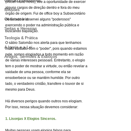
Gestão Eclesiástica
(iniciei muito novo), tive a oportunidade de exercer 
alguns cargos de direção dentro e fora do meu 
Missões
órgão de origem. Fui de office boy a Subsecretário 
Observatório
de Estado e observei alguns "poderosos" 
exercendo o poder na administração pública e 
Seitas e Heresias
buscando bajulação.
Teologia & Prática
O sábio Salomão nos alerta para que tenhamos 
A Igreja e a Lei
muito cuidado com o "poder", pois quando estamos 
nele, somos elogiados a todo momento em razão 
Artigos, Sermões & Esboços
de várias interesses pessoais. Entretanto, o elogio 
tem o poder de mostrar a virtude, ou então revelar a 
vaidade de uma pessoa, conforme ela se 
ensoberbece ou se mantém humilde. Por outro 
lado, o verdadeiro cristão, transfere o louvor de si 
mesmo para Deus.
Há diversos perigos quando outros nos elogiam. 
Por isso, nessa situação devemos considerar:
1. Lisonjas X Elogios Sinceros.
Muitas pessoas usam elogios falsos para 