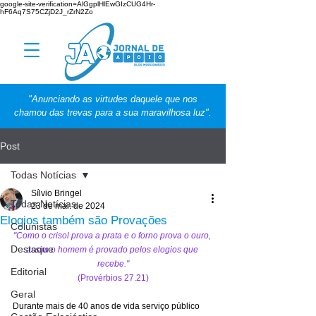
google-site-verification=AlGgplHlEwGIzCUG4Hr-
hF6Aq7S75CZjD2J_rZrN2Zo
"Anunciando as virtudes daquele que nos
chamou das trevas para a sua maravilhosa luz".
Post
Todas Notícias
Sílvio Bringel
Todas Notícias
23 de mai. de 2024
Elogios também são Provações
Colunistas
"Como o crisol prova a prata e o forno prova o ouro, 
Destaque
assim o homem é provado pelos elogios que 
recebe."
Editorial
(Provérbios 27.21)
Geral
Durante mais de 40 anos de vida serviço público 