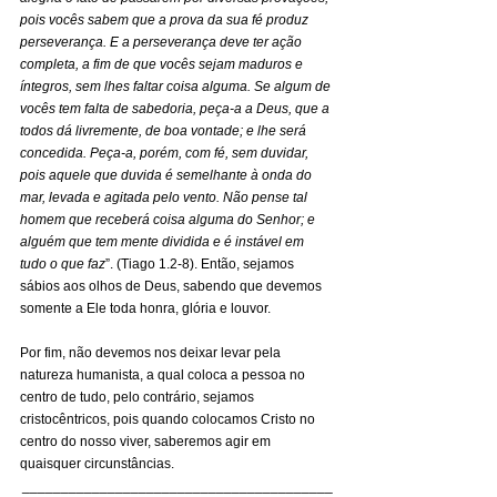
pois vocês sabem que a prova da sua fé produz 
perseverança. E a perseverança deve ter ação 
completa, a fim de que vocês sejam maduros e 
íntegros, sem lhes faltar coisa alguma. Se algum de 
vocês tem falta de sabedoria, peça-a a Deus, que a 
todos dá livremente, de boa vontade; e lhe será 
concedida. Peça-a, porém, com fé, sem duvidar, 
pois aquele que duvida é semelhante à onda do 
mar, levada e agitada pelo vento. Não pense tal 
homem que receberá coisa alguma do Senhor; e 
alguém que tem mente dividida e é instável em 
tudo o que faz
”. (Tiago 1.2-8). Então, sejamos 
sábios aos olhos de Deus, sabendo que devemos 
somente a Ele toda honra, glória e louvor.
Por fim, não devemos nos deixar levar pela 
natureza humanista, a qual coloca a pessoa no 
centro de tudo, pelo contrário, sejamos 
cristocêntricos, pois quando colocamos Cristo no 
centro do nosso viver, saberemos agir em 
quaisquer circunstâncias.
________________________________________