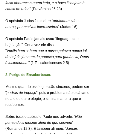
falsa aborrece a quem feriu, e a boca lisonjeira é 
causa de ruína
” (Provérbios 26.28).
O apóstolo Judas fala sobre “
aduladores dos 
outros, por motivos interesseiros
” (Judas 16).
O apóstolo Paulo jamais usou “linguagem de 
bajulação”. Certa vez ele disse:
"
Vocês bem sabem que a nossa palavra nunca foi 
de bajulação nem de pretexto para ganância; Deus 
é testemunha.
" (1 Tessalonicenses 2.5).
2. Perigo de Ensoberbecer.
Mesmo quando os elogios são sinceros, podem ser 
"
pedras de tropeço
", pois o problema não está tanto 
no ato de dar o elogio, e sim na maneira que o 
recebemos.
Sobre isso, o apóstolo Paulo nos adverte: “
Não 
pense de si mesmo além do que convém
” 
(Romanos 12.3). E também afirmou: “
Jamais 