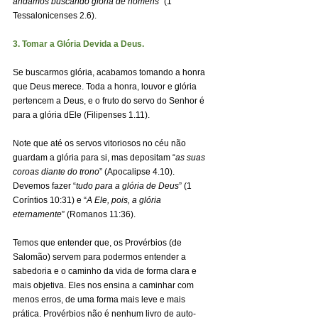
andamos buscando glória de homens
” (1 
Tessalonicenses 2.6).
3. Tomar a Glória Devida a Deus.
Se buscarmos glória, acabamos tomando a honra 
que Deus merece. Toda a honra, louvor e glória 
pertencem a Deus, e o fruto do servo do Senhor é 
para a glória dEle (Filipenses 1.11).
Note que até os servos vitoriosos no céu não 
guardam a glória para si, mas depositam “
as suas 
coroas diante do trono
” (Apocalipse 4.10). 
Devemos fazer “
tudo para a glória de Deus
” (1 
Coríntios 10:31) e “
A Ele, pois, a glória 
eternamente
” (Romanos 11:36).
Temos que entender que, os Provérbios (de 
Salomão) servem para podermos entender a 
sabedoria e o caminho da vida de forma clara e 
mais objetiva. Eles nos ensina a caminhar com 
menos erros, de uma forma mais leve e mais 
prática. Provérbios não é nenhum livro de auto-