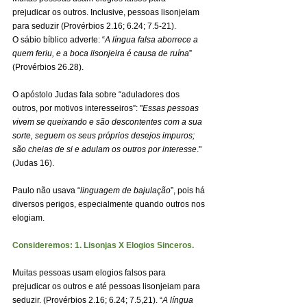
prejudicar os outros. Inclusive, pessoas lisonjeiam 
para seduzir (Provérbios 2.16; 6.24; 7.5-21).
O sábio bíblico adverte: “
A língua falsa aborrece a 
quem feriu, e a boca lisonjeira é causa de ruína
” 
(Provérbios 26.28).
O apóstolo Judas fala sobre “aduladores dos 
outros, por motivos interesseiros”: "
Essas pessoas 
vivem se queixando e são descontentes com a sua 
sorte, seguem os seus próprios desejos impuros; 
são cheias de si e adulam os outros por interesse
." 
(Judas 16).
Paulo não usava “
linguagem de bajulação
”, pois há 
diversos perigos, especialmente quando outros nos 
elogiam.
Consideremos: 1. Lisonjas X Elogios Sinceros.
Muitas pessoas usam elogios falsos para 
prejudicar os outros e até pessoas lisonjeiam para 
seduzir. (Provérbios 2.16; 6.24; 7.5,21). “
A língua 