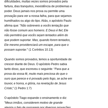
dificuldades, muitas vezes somos provados pela 
fartura, dias tranquilos, inexistência de problemas e 
poder. Deus jamais nos prova ou permite uma 
provação para ver a nossa falha, para que sejamos 
humilhados ou algo do tipo. Aliás, o apóstolo Paulo 
afirma que: "
Não sobreveio a vocês tentação que 
não fosse comum aos homens. E Deus é fiel; Ele 
não permitirá que vocês sejam tentados além do 
que podem suportar. Mas, quando forem tentados, 
Ele mesmo providenciará um escape, para que o 
possam suportar
." (1 Coríntios 10.13)
Quando somos provados, temos a oportunidade de 
crescer diante de Deus. O apóstolo Pedro sabia 
tanto disso, que escreveu o seguinte: “
Para que a 
prova da vossa fé, muito mais preciosa do que o 
ouro que perece e é provado pelo fogo, se ache em 
louvor, e honra, e glória, na revelação de Jesus 
Cristo
;” (1 Pedro 1:7)
O apóstolo Tiago expande o ensinamento e diz: 
"
Meus irmãos, considerem motivo de grande 
alegria o fato de passarem por diversas provações, 