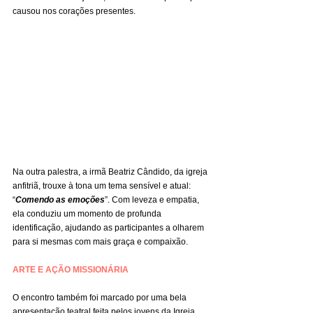
causou nos corações presentes.
Na outra palestra, a irmã Beatriz Cândido, da igreja 
anfitriã, trouxe à tona um tema sensível e atual: 
“
Comendo as emoções
”. Com leveza e empatia, 
ela conduziu um momento de profunda 
identificação, ajudando as participantes a olharem 
para si mesmas com mais graça e compaixão.
ARTE E AÇÃO MISSIONÁRIA
O encontro também foi marcado por uma bela 
apresentação teatral feita pelos jovens da Igreja 