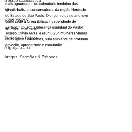
Gestão Eclesiástica
mais aguardados do calendário feminino das 
Missões
igrejas batistas conservadoras da região Nordeste 
do Estado de São Paulo. O encontro deste ano teve 
Observatório
como sede a Igreja Batista Independente de 
Sertãozinho, sob a liderança espiritual do Pastor 
Seitas e Heresias
Josélio Otávio Alves, e reuniu 254 mulheres vindas 
Teologia & Prática
de 17 igrejas diferentes, num ambiente de profunda 
devoção, aprendizado e comunhão.
A Igreja e a Lei
Artigos, Sermões & Esboços