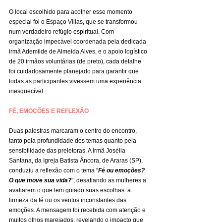
O local escolhido para acolher esse momento 
especial foi o Espaço Villas, que se transformou 
num verdadeiro refúgio espiritual. Com 
organização impecável coordenada pela dedicada 
irmã Ademilde de Almeida Alves, e o apoio logístico 
de 20 irmãos voluntárias (de preto), cada detalhe 
foi cuidadosamente planejado para garantir que 
todas as participantes vivessem uma experiência 
inesquecível.
FÉ, EMOÇÕES E REFLEXÃO
Duas palestras marcaram o centro do encontro, 
tanto pela profundidade dos temas quanto pela 
sensibilidade das preletoras. A irmã Josélia 
Santana, da Igreja Batista Âncora, de Araras (SP), 
conduziu a reflexão com o tema “
Fé ou emoções? 
O que move sua vida?
”, desafiando as mulheres a 
avaliarem o que tem guiado suas escolhas: a 
firmeza da fé ou os ventos inconstantes das 
emoções. A mensagem foi recebida com atenção e 
muitos olhos marejados, revelando o impacto que 