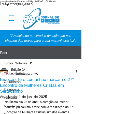
google-site-verification=AlGgplHlEwGIzCUG4Hr-
hF6Aq7S75CZjD2J_rZrN2Zo
"Anunciando as virtudes daquele que nos
chamou das trevas para a sua maravilhosa luz".
Post
Todas Notícias
Edição JA
Todas Notícias
27 de mai. de 2025
Emoção, fé e comunhão marcam o 27º
Colunistas
Encontro de Mulheres Cristãs em
Destaque
Sertãozinho
Atualizado:
1 de jun. de 2025
Editorial
No último dia 26 de abril, o coração do interior 
Geral
paulista pulsou mais forte com a realização do 27º 
Encontro de Mulheres Cristãs, um dos eventos 