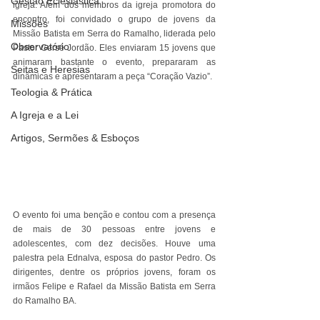
Gestão Eclesiástica
igreja. Além dos membros da igreja promotora do 
encontro, foi convidado o grupo de jovens da 
Missões
Missão Batista em Serra do Ramalho, liderada pelo 
Observatório
Pastor Gersé Jordão. Eles enviaram 15 jovens que 
animaram bastante o evento, prepararam as 
Seitas e Heresias
dinâmicas e apresentaram a peça “Coração Vazio”.
Teologia & Prática
A Igreja e a Lei
Artigos, Sermões & Esboços
O evento foi uma benção e contou com a presença 
de mais de 30 pessoas entre jovens e 
adolescentes, com dez decisões. Houve uma 
palestra pela Ednalva, esposa do pastor Pedro. Os 
dirigentes, dentre os próprios jovens, foram os 
irmãos Felipe e Rafael da Missão Batista em Serra 
do Ramalho BA.