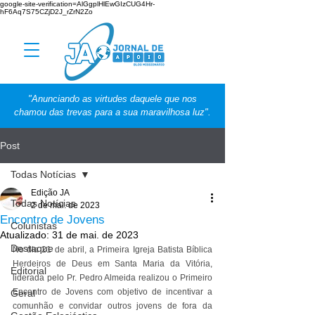
google-site-verification=AlGgplHlEwGIzCUG4Hr-
hF6Aq7S75CZjD2J_rZrN2Zo
"Anunciando as virtudes daquele que nos
chamou das trevas para a sua maravilhosa luz".
Post
Todas Notícias
Edição JA
Todas Notícias
2 de mai. de 2023
Encontro de Jovens
Colunistas
Atualizado:
31 de mai. de 2023
Destaque
No dia 21 de abril, a Primeira Igreja Batista Bíblica 
Herdeiros de Deus em Santa Maria da Vitória, 
Editorial
liderada pelo Pr. Pedro Almeida realizou o Primeiro 
Encontro de Jovens com objetivo de incentivar a 
Geral
comunhão e convidar outros jovens de fora da 