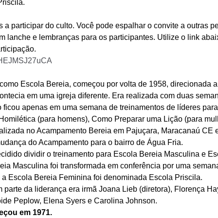
iscila. 
a participar do culto. Você pode espalhar o convite a outras p
m lanche e lembranças para os participantes. Utilize o link aba
rticipação. 
zfSHEJMSJ27uCA
 como Escola Bereia, começou por volta de 1958, direcionada 
ntecia em uma igreja diferente. Era realizada com duas seman
ficou apenas em uma semana de treinamentos de líderes para 
Homilética (para homens), Como Preparar uma Lição (para mulh
ealizada no Acampamento Bereia em Pajuçara, Maracanaú CE e,
mudança do Acampamento para o bairro de Água Fria. 
ecidido dividir o treinamento para Escola Bereia Masculina e Es
reia Masculina foi transformada em conferência por uma sema
E a Escola Bereia Feminina foi denominada Escola Priscila. 
parte da liderança era irmã Joana Lieb (diretora), Florença Ha
ide Peplow, Elena Syers e Carolina Johnson. 
meçou em 1971.