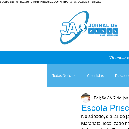
google-site-verification=AlGgplHlEwGIzCUG4Hr-hF6Aq7S75CZjD2J_rZrN2Zo
"Anunciand
Todas Notícias
Colunistas
Destaqu
Edição JA
7 de jan
Teologia & Prática
A Igreja e a Lei
Escola Prisc
No sábado, dia 21 de ja
Maranata, localizado n