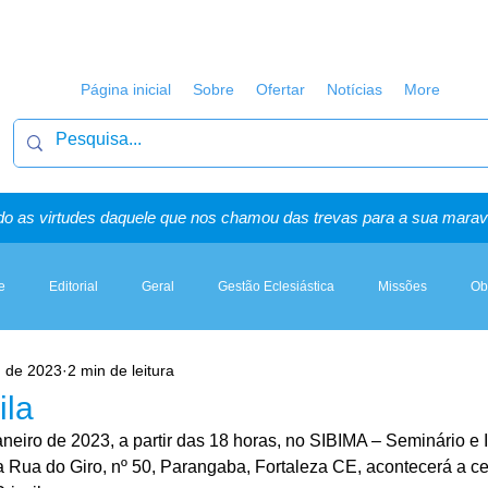
Página inicial
Sobre
Ofertar
Notícias
More
o as virtudes daquele que nos chamou das trevas para a sua maravi
e
Editorial
Geral
Gestão Eclesiástica
Missões
Ob
. de 2023
2 min de leitura
Artigos, Sermões & Esboços
ila
neiro de 2023, a partir das 18 horas, no SIBIMA – Seminário e In
a Rua do Giro, nº 50, Parangaba, Fortaleza CE, acontecerá a c