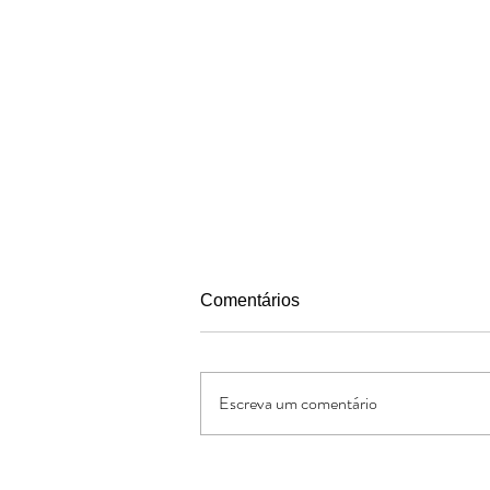
Comentários
Escreva um comentário
Pais segundo o coracao de