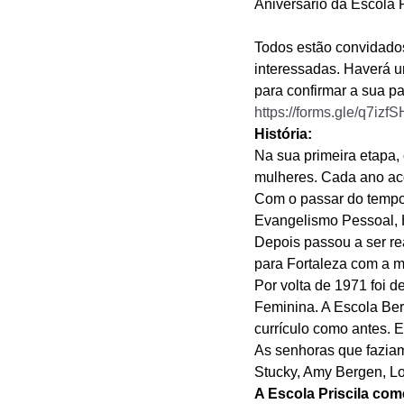
Aniversário da Escola Pr
Todos estão convidados 
interessadas. Haverá u
para confirmar a sua pa
https://forms.gle/q7i
História:
Na sua primeira etapa,
mulheres. Cada ano aco
Com o passar do tempo 
Evangelismo Pessoal, 
Depois passou a ser r
para Fortaleza com a 
Por volta de 1971 foi d
Feminina. A Escola Be
currículo como antes. 
As senhoras que faziam 
Stucky, Amy Bergen, Lo
A Escola Priscila co