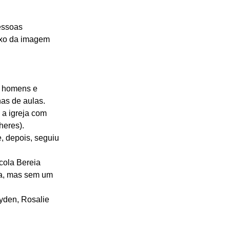
essoas 
ixo da imagem 
a homens e 
as de aulas. 
a igreja com 
eres). 
 depois, seguiu 
cola Bereia 
na, mas sem um 
yden, Rosalie 