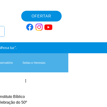
OFERTAR
lhosa luz".
servatório
Seitas e Heresias
stituto Bíblico 
elebração do 50º 