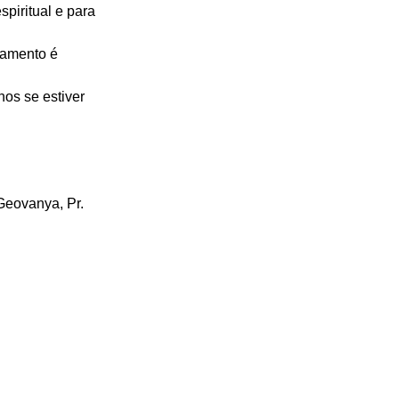
piritual e para 
namento é 
os se estiver 
Geovanya, Pr. 