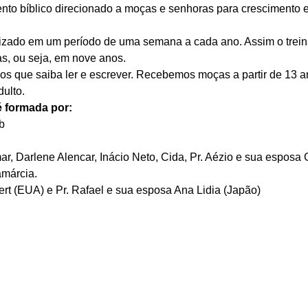
o bíblico direcionado a moças e senhoras para crescimento es
lizado em um período de uma semana a cada ano. Assim o trei
, ou seja, em nove anos. 
os que saiba ler e escrever. Recebemos moças a partir de 13 an
ulto. 
é formada por:
b 
ar, Darlene Alencar, Inácio Neto, Cida, Pr. Aézio e sua esposa 
amárcia. 
rt (EUA) e Pr. Rafael e sua esposa Ana Lidia (Japão) 