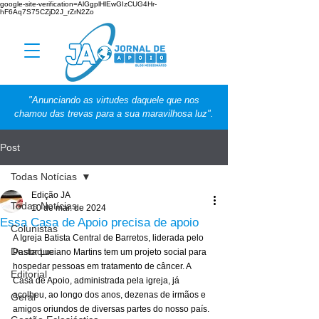
google-site-verification=AlGgplHlEwGIzCUG4Hr-
hF6Aq7S75CZjD2J_rZrN2Zo
"Anunciando as virtudes daquele que nos
chamou das trevas para a sua maravilhosa luz".
Post
Todas Notícias
Edição JA
Todas Notícias
10 de mar. de 2024
Essa Casa de Apoio precisa de apoio
Colunistas
A Igreja Batista Central de Barretos, liderada pelo 
Destaque
Pastor Luciano Martins tem um projeto social para 
hospedar pessoas em tratamento de câncer. A 
Editorial
Casa de Apoio, administrada pela igreja, já 
acolheu, ao longo dos anos, dezenas de irmãos e 
Geral
amigos oriundos de diversas partes do nosso país.