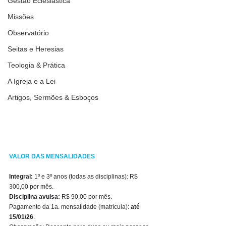
Gestão Eclesiástica
Missões
Observatório
Seitas e Heresias
Teologia & Prática
A Igreja e a Lei
Artigos, Sermões & Esboços
VALOR DAS MENSALIDADES
Integral:
 1º e 3º anos (todas as disciplinas): R$ 
300,00 por mês.
Disciplina avulsa:
 R$ 90,00 por mês.
Pagamento da 1a. mensalidade (matrícula): 
até 
15/01/26
.