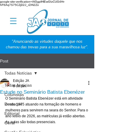
google-site-verification=AlGgplHlEwGIzCUG4Hr-
hF6Aq7S75CZjD2J_rZrN2Zo
"Anunciando as virtudes daquele que nos
chamou das trevas para a sua maravilhosa luz".
Post
Todas Notícias
Edição JA
Todas Notícias
8 de jan.
Estude no Seminário Batista Ebenézer
Colunistas
O Seminário Batista Ebenézer está em atividade 
Destaque
desde 1975 atuando na formação de homens e 
mulheres para servirem na seara do Senhor. Para o 
Editorial
ano letivo de 2026, as matrículas já estão abertas. 
As aulas são todas presenciais.
Geral