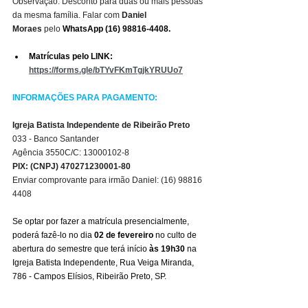
Observação: Desconto para duas ou mais pessoas 
da mesma família. Falar com 
Daniel 
Moraes
 pelo
 WhatsApp (16) 98816-4408.
Matrículas pelo LINK:
https://forms.gle/bTYvFKmTgjkYRUUo7
INFORMAÇÕES PARA PAGAMENTO:
Igreja Batista Independente de Ribeirão Preto
033 - Banco Santander
Agência 3550C/C: 13000102-8 
PIX: (CNPJ) 470271230001-80
Enviar comprovante para irmão Daniel: (16) 98816 
4408
Se optar por fazer a matrícula presencialmente, 
poderá fazê-lo no dia 
02 de fevereiro
 no culto de 
abertura do semestre que terá início 
às 19h30
 na 
Igreja Batista Independente, Rua Veiga Miranda, 
786 - Campos Elísios, Ribeirão Preto, SP.