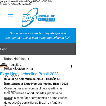
google-site-verification=AlGgplHlEwGIzCUG4Hr-
hF6Aq7S75CZjD2J_rZrN2Zo
"Anunciando as virtudes daquele que nos
chamou das trevas para a sua maravilhosa luz".
Post
Todas Notícias
Edição JA
Todas Notícias
1 de jun. de 2023
Expo Homeschooling Brasil 2023
Colunistas
06 a 08 de setembro de 2023 – Brasília DF
Destaque
Bem-vindos à Expo Homeschooling Brasil 2023
Conectar pessoas, compartilhar experiências, 
Editorial
fomentar ideias e oportunidades, promover o 
acesso a conteúdos, ferramentas e organizações 
Geral
de educação domiciliar do Brasil, da América 