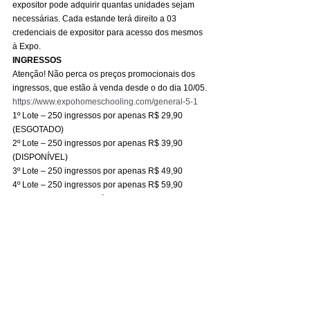
expositor pode adquirir quantas unidades sejam 
necessárias. Cada estande terá direito a 03 
credenciais de expositor para acesso dos mesmos 
à Expo. 
INGRESSOS
Atenção! Não perca os preços promocionais dos 
ingressos, que estão à venda desde o do dia 10/05. 
https://www.expohomeschooling.com/general-5-1
1º Lote – 250 ingressos por apenas R$ 29,90 
(ESGOTADO) 
2º Lote – 250 ingressos por apenas R$ 39,90 
(DISPONÍVEL) 
3º Lote – 250 ingressos por apenas R$ 49,90  
4º Lote – 250 ingressos por apenas R$ 59,90  
​Cada lote corresponde à quantidade de ingressos 
de adulto (12 anos de idade ou mais), por dia de 
evento. 
Conheça a programação:
https://www.expohomeschooling.com/schedule/expo
-homeschooling-brasil-2023-1
Geral