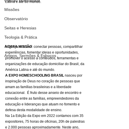
Gestão Eclesiástica
Latina e até do mundo. 
Missões
Observatório
Seitas e Heresias
Teologia & Prática
A Igreja e a Lei
NOSSA MISSÃO
: conectar pessoas, compartilhar 
experiências, fomentar ideias e oportunidades, 
Artigos, Sermões & Esboços
promover o acesso a conteúdos, ferramentas e 
organizações de educação domiciliar do Brasil, da 
América Latina e até do mundo.  
A EXPO HOMESCHOOLING BRASIL
 nasceu por 
inspiração de Deus no coração de pessoas que 
amam as famílias brasileiras e a liberdade 
educacional.  É fruto desse anseio de encontro e 
conexão entre as famílias, empreendedores da 
educação e lideranças que atuam no fomento e 
defesa desta modalidade de ensino. 
Na 1a Edição da Expo em 2022 contamos com 35 
expositores, 75 horas de oficinas, 20h de palestras 
e 2.000 pessoas aproximadamente. Neste ano, 