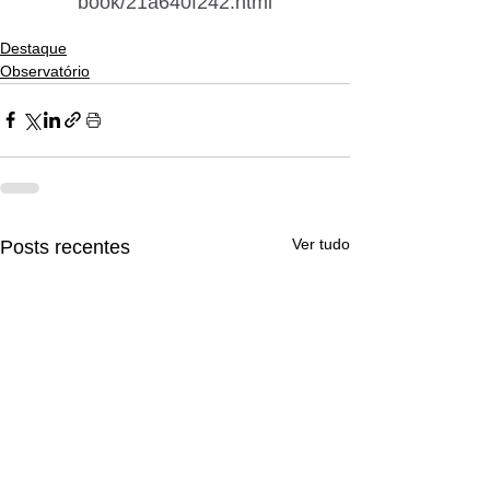
book/21a640f242.html
Destaque
Observatório
Ver tudo
Posts recentes