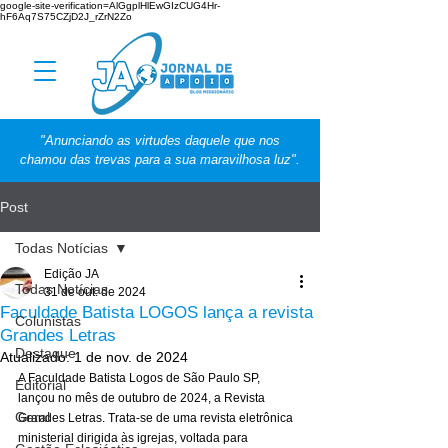
google-site-verification=AlGgplHlEwGIzCUG4Hr-
hF6Aq7S75CZjD2J_rZrN2Zo
"Anunciando as virtudes daquele que nos
chamou das trevas para a sua maravilhosa luz".
Post
Todas Notícias
Edição JA
Todas Notícias
31 de out. de 2024
Faculdade Batista LOGOS lança a revista
Colunistas
Grandes Letras
Destaque
Atualizado:
1 de nov. de 2024
A Faculdade Batista Logos de São Paulo SP, 
Editorial
lançou no mês de outubro de 2024, a Revista 
Geral
Grandes Letras. Trata-se de uma revista eletrônica 
ministerial dirigida às igrejas, voltada para 