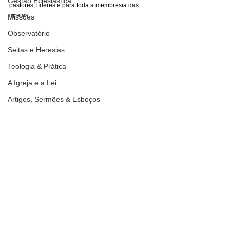
Gestão Eclesiástica
pastores, líderes e para toda a membresia das 
igrejas.
Missões
Observatório
Seitas e Heresias
Teologia & Prática
A Igreja e a Lei
Artigos, Sermões & Esboços