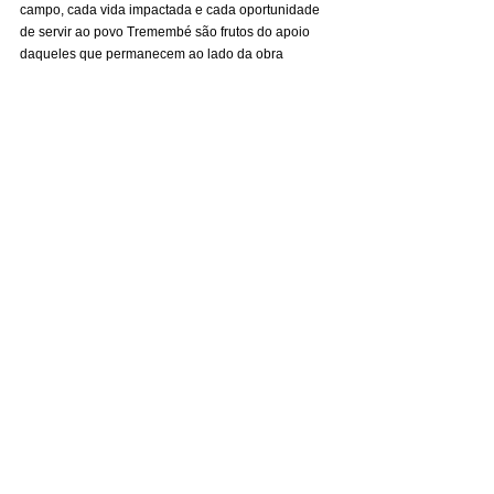
campo, cada vida impactada e cada oportunidade 
de servir ao povo Tremembé são frutos do apoio 
daqueles que permanecem ao lado da obra 
missionária.
Enquanto as águas do litoral de Itarema continuam 
atraindo turistas de todo o mundo, Deus segue 
realizando uma obra muito mais profunda e eterna 
entre os moradores daquela região, transformando 
vidas através da proclamação fiel do Evangelho de 
Jesus Cristo.
MAGENS ENVIADAS E AUTORIZADAS
I
POR ISAIAS AMORIM
CONTATO
WHATSAPP: (88) 98164-1036
PARA LER TODAS AS MATÉRIA QUE
VEICULAREM NO JORNAL DE APOIO
ENTRE EM UM DOS GRUPOS DE 
LEITURA PELO LINK
CLIQUE ABAIXO
https://chat.whatsapp.com/Eefe3ctsvTTL
MzrFPnQrDP?mode=ems_share_t