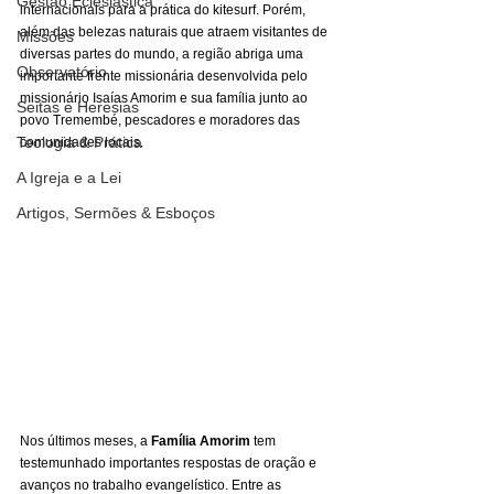
Gestão Eclesiástica
internacionais para a prática do kitesurf. Porém, 
além das belezas naturais que atraem visitantes de 
Missões
diversas partes do mundo, a região abriga uma 
Observatório
importante frente missionária desenvolvida pelo 
missionário Isaías Amorim e sua família junto ao 
Seitas e Heresias
povo Tremembé, pescadores e moradores das 
Teologia & Prática
comunidades locais.
A Igreja e a Lei
Artigos, Sermões & Esboços
Nos últimos meses, a 
Família Amorim
 tem 
testemunhado importantes respostas de oração e 
avanços no trabalho evangelístico. Entre as 