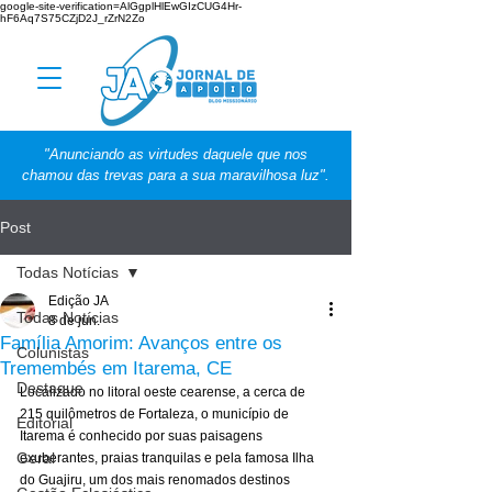
google-site-verification=AlGgplHlEwGIzCUG4Hr-
hF6Aq7S75CZjD2J_rZrN2Zo
"Anunciando as virtudes daquele que nos
chamou das trevas para a sua maravilhosa luz".
Post
Todas Notícias
Edição JA
Todas Notícias
8 de jun.
Família Amorim: Avanços entre os
Colunistas
Tremembés em Itarema, CE
Destaque
Localizado no litoral oeste cearense, a cerca de 
215 quilômetros de Fortaleza, o município de 
Editorial
Itarema é conhecido por suas paisagens 
Geral
exuberantes, praias tranquilas e pela famosa Ilha 
do Guajiru, um dos mais renomados destinos 