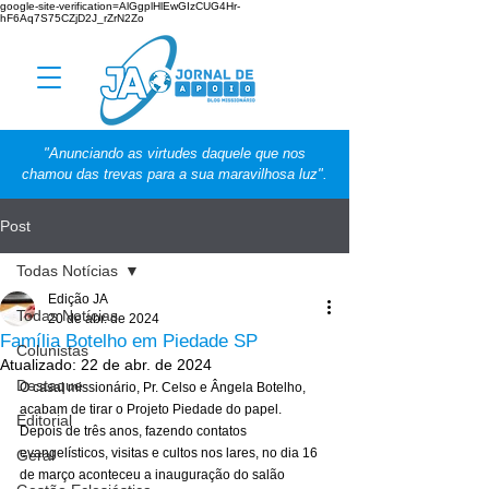
google-site-verification=AlGgplHlEwGIzCUG4Hr-
hF6Aq7S75CZjD2J_rZrN2Zo
"Anunciando as virtudes daquele que nos
chamou das trevas para a sua maravilhosa luz".
Post
Todas Notícias
Edição JA
Todas Notícias
20 de abr. de 2024
Família Botelho em Piedade SP
Colunistas
Atualizado:
22 de abr. de 2024
Destaque
O casal missionário, Pr. Celso e Ângela Botelho, 
acabam de tirar o Projeto Piedade do papel. 
Editorial
Depois de três anos, fazendo contatos 
evangelísticos, visitas e cultos nos lares, no dia 16 
Geral
de março aconteceu a inauguração do salão 