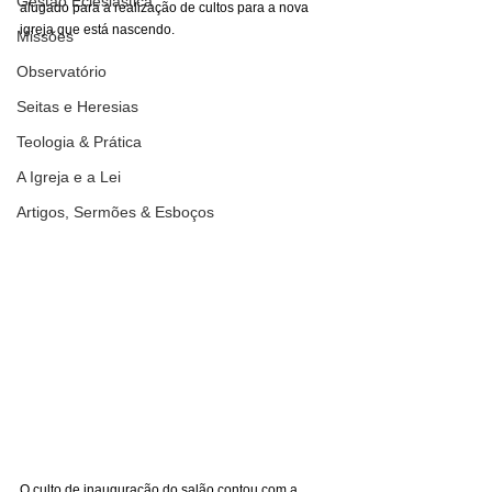
Gestão Eclesiástica
alugado para a realização de cultos para a nova 
igreja que está nascendo.
Missões
Observatório
Seitas e Heresias
Teologia & Prática
A Igreja e a Lei
Artigos, Sermões & Esboços
O culto de inauguração do salão contou com a 