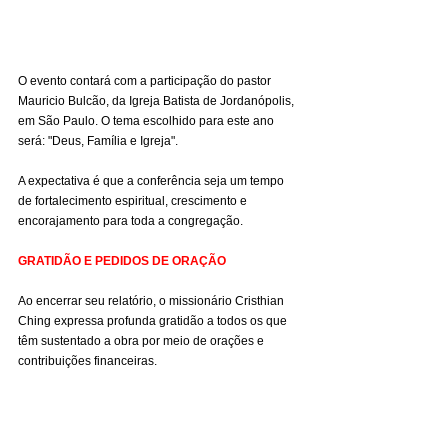
O evento contará com a participação do pastor 
Mauricio Bulcão, da Igreja Batista de Jordanópolis, 
em São Paulo. O tema escolhido para este ano 
será: "Deus, Família e Igreja".
A expectativa é que a conferência seja um tempo 
de fortalecimento espiritual, crescimento e 
encorajamento para toda a congregação.
GRATIDÃO E PEDIDOS DE ORAÇÃO
Ao encerrar seu relatório, o missionário Cristhian 
Ching expressa profunda gratidão a todos os que 
têm sustentado a obra por meio de orações e 
contribuições financeiras.
Ele agradece pelo cuidado de Deus sobre sua 
família, pelo crescimento da igreja, pelas vidas 
alcançadas através do evangelismo, pelas pessoas 