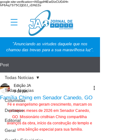
google-site-verification=AlGgplHlEwGIzCUG4Hr-
hF6Aq7S75CZjD2J_rZrN2Zo
"Anunciando as virtudes daquele que nos
chamou das trevas para a sua maravilhosa luz".
Post
Todas Notícias
Edição JA
Todas Notícias
9 de jun.
Família Ching em Senador Canedo, GO
Colunistas
Fé e evangelismo geram crescimento, marcam os 
Destaque
primeiros meses de 2026 em Senador Canedo, 
GO. Missionário cristhian Ching compartilha 
Editorial
avanços da obra, início da construção do templo e 
uma bênção especial para sua família.
Geral