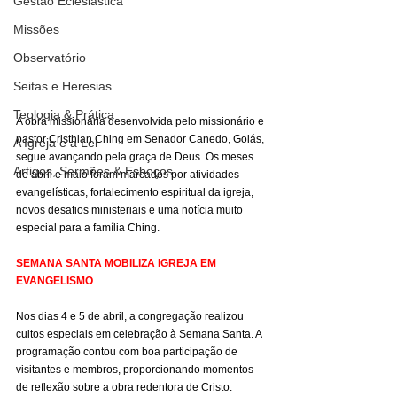
Gestão Eclesiástica
Missões
Observatório
Seitas e Heresias
Teologia & Prática
A obra missionária desenvolvida pelo missionário e 
pastor Cristhian Ching em Senador Canedo, Goiás, 
A Igreja e a Lei
segue avançando pela graça de Deus. Os meses 
Artigos, Sermões & Esboços
de abril e maio foram marcados por atividades 
evangelísticas, fortalecimento espiritual da igreja, 
novos desafios ministeriais e uma notícia muito 
especial para a família Ching.
SEMANA SANTA MOBILIZA IGREJA EM 
EVANGELISMO
Nos dias 4 e 5 de abril, a congregação realizou 
cultos especiais em celebração à Semana Santa. A 
programação contou com boa participação de 
visitantes e membros, proporcionando momentos 
de reflexão sobre a obra redentora de Cristo.