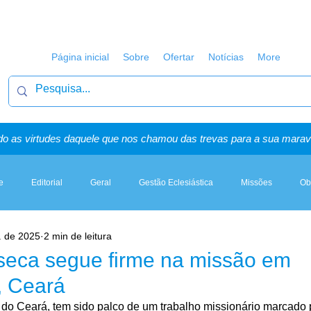
Página inicial
Sobre
Ofertar
Notícias
More
o as virtudes daquele que nos chamou das trevas para a sua maravi
e
Editorial
Geral
Gestão Eclesiástica
Missões
Ob
. de 2025
2 min de leitura
Artigos, Sermões & Esboços
seca segue firme na missão em
, Ceará
r do Ceará, tem sido palco de um trabalho missionário marcado 