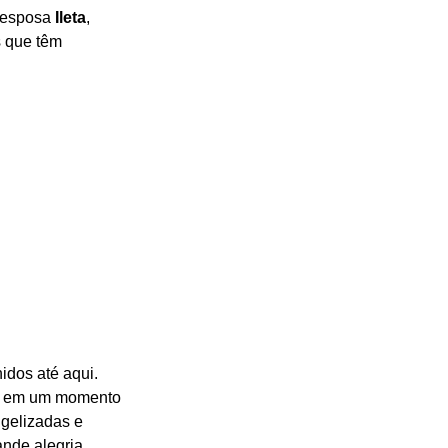
 esposa 
Ileta
, 
s que têm 
idos até aqui. 
ja em um momento 
gelizadas e 
nde alegria, 