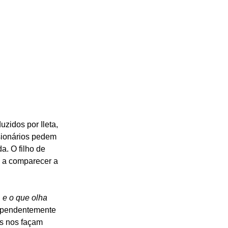
idos por Ileta, 
sionários pedem 
a. O filho de 
u a comparecer a 
e o que olha 
dependentemente 
es nos façam 