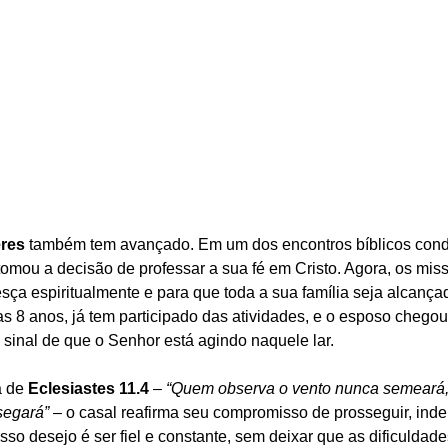
res
 também tem avançado. Em um dos encontros bíblicos conduz
tomou a decisão de professar a sua fé em Cristo. Agora, os mis
sça espiritualmente e para que toda a sua família seja alcançad
as 8 anos, já tem participado das atividades, e o esposo chego
 sinal de que o Senhor está agindo naquele lar.
 de 
Eclesiastes 11.4
 – 
“Quem observa o vento nunca semeará, 
segará”
 – o casal reafirma seu compromisso de prosseguir, in
sso desejo é ser fiel e constante, sem deixar que as dificuldad