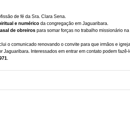
ofissão de fé da Sra. Clara Sena.
iritual e numérico
 da congregação em Jaguaribara.
asal de obreiros
 para somar forças no trabalho missionário na
lui o comunicado renovando o convite para que irmãos e igrej
or Jaguaribara. Interessados em entrar em contato podem fazê-l
-971
.