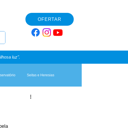
OFERTAR
lhosa luz".
servatório
Seitas e Heresias
pela 