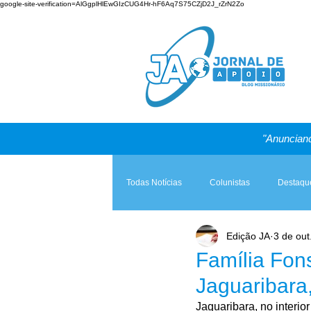
google-site-verification=AlGgplHlEwGIzCUG4Hr-hF6Aq7S75CZjD2J_rZrN2Zo
"Anunciand
Todas Notícias
Colunistas
Destaqu
Edição JA
3 de out
Teologia & Prática
A Igreja e a Lei
Família Fon
Jaguaribara
Jaguaribara, no interio