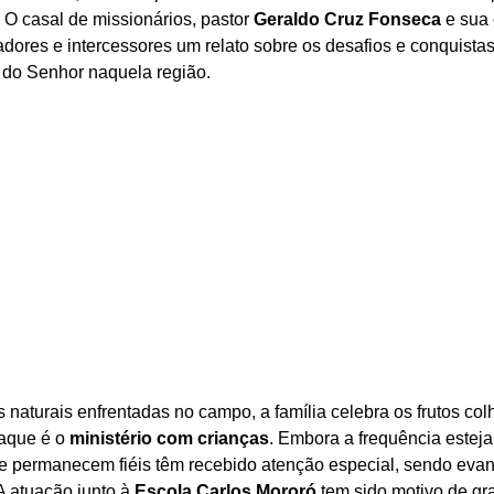
 O casal de missionários, pastor 
Geraldo Cruz Fonseca
 e sua
dores e intercessores um relato sobre os desafios e conquista
 do Senhor naquela região.
 naturais enfrentadas no campo, a família celebra os frutos colh
aque é o 
ministério com crianças
. Embora a frequência este
e permanecem fiéis têm recebido atenção especial, sendo evan
A atuação junto à 
Escola Carlos Mororó
 tem sido motivo de gra