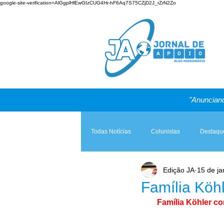
google-site-verification=AlGgplHlEwGIzCUG4Hr-hF6Aq7S75CZjD2J_rZrN2Zo
"Anunciand
Todas Notícias
Colunistas
Destaqu
Edição JA
15 de ja
Teologia & Prática
A Igreja e a Lei
Família Köhl
Família Köhler co