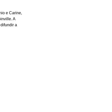
io e Carine, 
nville. A 
ifundir a 