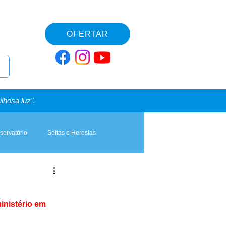
OFERTAR
lhosa luz".
servatório
Seitas e Heresias
inistério em 