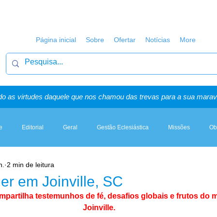
Página inicial
Sobre
Ofertar
Notícias
More
o as virtudes daquele que nos chamou das trevas para a sua maravi
e
Editorial
Geral
Gestão Eclesiástica
Missões
Ob
n.
2 min de leitura
Artigos, Sermões & Esboços
er em Joinville, SC
mpartilha testemunhos de fé, desafios globais e frutos do m
Joinville.