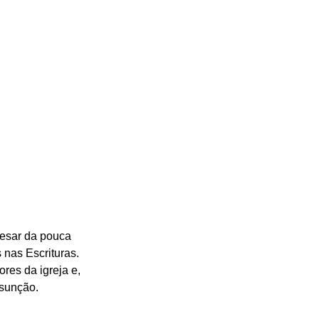
pesar da pouca 
nas Escrituras. 
res da igreja e, 
ssunção.