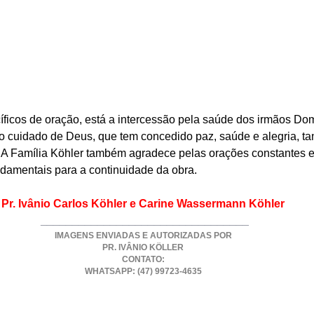
íficos de oração, está a intercessão pela saúde dos irmãos Do
o cuidado de Deus, que tem concedido paz, saúde e alegria, tan
r. A Família Köhler também agradece pelas orações constantes e
ndamentais para a continuidade da obra.
Pr. Ivânio Carlos Köhler e Carine Wassermann Köhler
 _________________________________
IMAGENS ENVIADAS E AUTORIZADAS POR
PR. IVÂNIO KÖLLER
CONTATO:
WHATSAPP: (47) 99723-4635