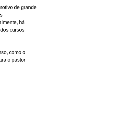
motivo de grande 
s 
almente, há 
dos cursos 
sso, como o 
ra o pastor 