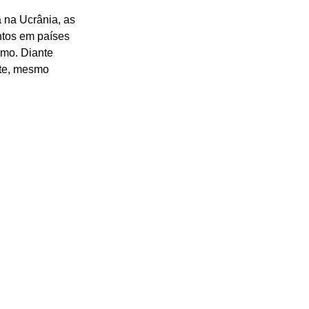
 na Ucrânia, as 
ntos em países 
smo. Diante 
nte, mesmo 