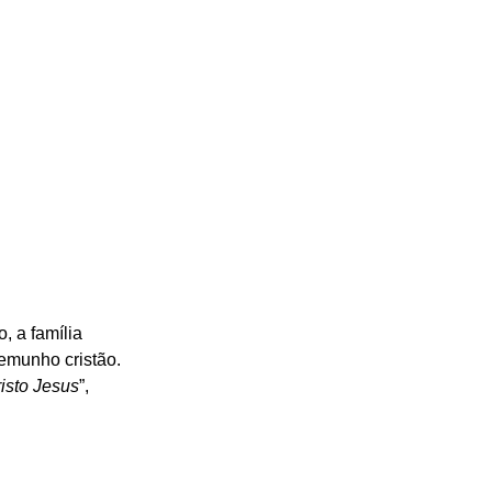
, a família 
emunho cristão. 
isto Jesus
”, 