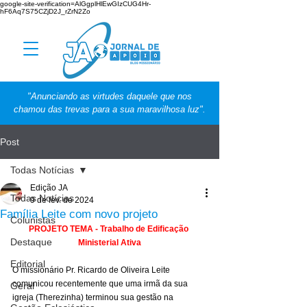
google-site-verification=AlGgplHlEwGIzCUG4Hr-
hF6Aq7S75CZjD2J_rZrN2Zo
"Anunciando as virtudes daquele que nos
chamou das trevas para a sua maravilhosa luz".
Post
Todas Notícias
Edição JA
Todas Notícias
9 de fev. de 2024
Família Leite com novo projeto
Colunistas
PROJETO TEMA - Trabalho de Edificação 
Destaque
Ministerial Ativa
Editorial
O missionário Pr. Ricardo de Oliveira Leite 
comunicou recentemente que uma irmã da sua 
Geral
igreja (Therezinha) terminou sua gestão na 