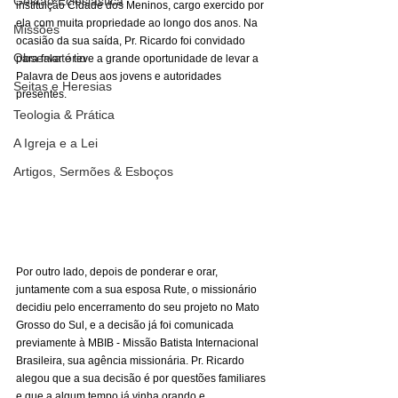
Gestão Eclesiástica
instituição Cidade dos Meninos, cargo exercido por 
ela com muita propriedade ao longo dos anos. Na 
Missões
ocasião da sua saída, Pr. Ricardo foi convidado 
Observatório
para falar e teve a grande oportunidade de levar a 
Palavra de Deus aos jovens e autoridades 
Seitas e Heresias
presentes.
Teologia & Prática
A Igreja e a Lei
Artigos, Sermões & Esboços
Por outro lado, depois de ponderar e orar, 
juntamente com a sua esposa Rute, o missionário 
decidiu pelo encerramento do seu projeto no Mato 
Grosso do Sul, e a decisão já foi comunicada 
previamente à MBIB - Missão Batista Internacional 
Brasileira, sua agência missionária. Pr. Ricardo 
alegou que a sua decisão é por questões familiares 
e que a algum tempo já vinha orando e 