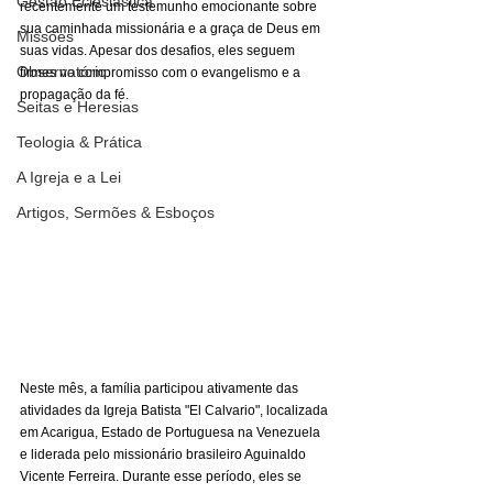
Gestão Eclesiástica
recentemente um testemunho emocionante sobre 
sua caminhada missionária e a graça de Deus em 
Missões
suas vidas. Apesar dos desafios, eles seguem 
Observatório
firmes no compromisso com o evangelismo e a 
propagação da fé.
Seitas e Heresias
Teologia & Prática
A Igreja e a Lei
Artigos, Sermões & Esboços
Neste mês, a família participou ativamente das 
atividades da Igreja Batista "El Calvario", localizada 
em Acarigua, Estado de Portuguesa na Venezuela 
e liderada pelo missionário brasileiro Aguinaldo 
Vicente Ferreira. Durante esse período, eles se 