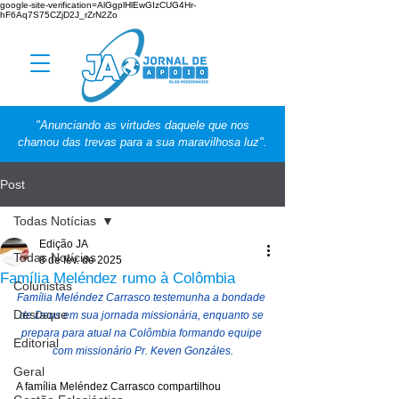
google-site-verification=AlGgplHlEwGIzCUG4Hr-
hF6Aq7S75CZjD2J_rZrN2Zo
"Anunciando as virtudes daquele que nos
chamou das trevas para a sua maravilhosa luz".
Post
Todas Notícias
Edição JA
Todas Notícias
8 de fev. de 2025
Família Meléndez rumo à Colômbia
Colunistas
Família Meléndez Carrasco testemunha a bondade 
Destaque
de Deus em sua jornada missionária, enquanto se 
prepara para atual na Colômbia formando equipe 
Editorial
com missionário Pr. Keven Gonzáles.
Geral
A família Meléndez Carrasco compartilhou 