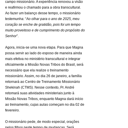
campo missionário. A experiência renovou a visão 
e reafirmou o chamado para a obra transcultural. 
Ao fazer um balanço desse tempo, o missionário 
testemunha: “
Ao olhar para o ano de 2025, meu 
coração se enche de gratidão, pois foi um tempo 
muito proveitoso e de cumprimento do propósito do 
Senhor
”.
Agora, inicia-se uma nova etapa. Para que Magna 
possa servir ao lado do esposo de maneira ainda 
mais efetiva no ministério transcultural e integrar 
oficialmente a Missão Novas Tribos do Brasil, será 
necessário que ela realize o treinamento 
missionário. Assim, no dia 26 de janeiro, a família 
retornará ao Centro de Treinamento Missionário 
Shekinah (CTMS). Nesse contexto, Pr. André 
retomará suas atividades ministeriais junto à 
Missão Novas Tribos, enquanto Magna dará início 
ao treinamento, cujas aulas começam no dia 02 de 
fevereiro.
O missionário pede, de modo especial, orações 
pelos filhos neste tempo de mudanças. Será 