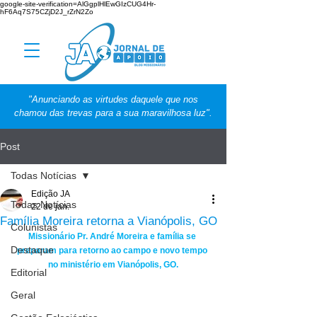
google-site-verification=AlGgplHlEwGIzCUG4Hr-
hF6Aq7S75CZjD2J_rZrN2Zo
"Anunciando as virtudes daquele que nos
chamou das trevas para a sua maravilhosa luz".
Post
Todas Notícias
Edição JA
Todas Notícias
22 de jan.
Família Moreira retorna a Vianópolis, GO
Colunistas
Missionário Pr. André Moreira e família se 
Destaque
preparam para retorno ao campo e novo tempo 
no ministério em Vianópolis, GO.
Editorial
Geral