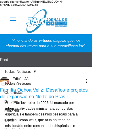
google-site-verification=AlGgplHlEwGIzCUG4Hr-
hF6Aq7S75CZjD2J_rZrN2Zo
"Anunciando as virtudes daquele que nos
chamou das trevas para a sua maravilhosa luz".
Post
Todas Notícias
Edição JA
Todas Notícias
30 de mar.
Família Ochoa Veliz: Desafios e projetos
Colunistas
de expansão no Norte do Brasil
Destaque
O mês de fevereiro de 2026 foi marcado por 
intensas atividades ministeriais, conquistas 
Editorial
espirituais e também desafios pessoais para a 
Geral
Família Ochoa Veliz, que atua no trabalho 
missionário entre comunidades hispânicas e 