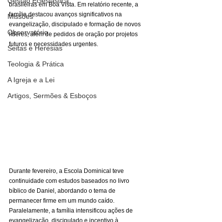
Gestão Eclesiástica
brasileiras em Boa Vista. Em relatório recente, a 
família destacou avanços significativos na 
Missões
evangelização, discipulado e formação de novos 
Observatório
líderes, além de pedidos de oração por projetos 
futuros e necessidades urgentes.
Seitas e Heresias
Teologia & Prática
A Igreja e a Lei
Artigos, Sermões & Esboços
Durante fevereiro, a Escola Dominical teve 
continuidade com estudos baseados no livro 
bíblico de Daniel, abordando o tema de 
permanecer firme em um mundo caído. 
Paralelamente, a família intensificou ações de 
evangelização, discipulado e incentivo à 