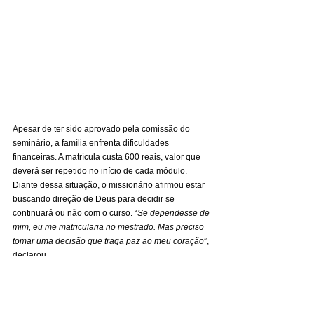
Apesar de ter sido aprovado pela comissão do 
seminário, a família enfrenta dificuldades 
financeiras. A matrícula custa 600 reais, valor que 
deverá ser repetido no início de cada módulo. 
Diante dessa situação, o missionário afirmou estar 
buscando direção de Deus para decidir se 
continuará ou não com o curso. “
Se dependesse de 
mim, eu me matricularia no mestrado. Mas preciso 
tomar uma decisão que traga paz ao meu coração
”, 
declarou.
Pedido de oração
Ao final do relatório, a Família Ochoa Veliz 