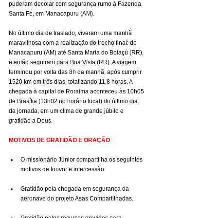
puderam decolar com segurança rumo à Fazenda 
Santa Fé, em Manacapuru (AM).
No último dia de traslado, viveram uma manhã 
maravilhosa com a realização do trecho final: de 
Manacapuru (AM) até Santa Maria do Boiaçú (RR), 
e então seguiram para Boa Vista (RR). A viagem 
terminou por volta das 8h da manhã, após cumprir 
1520 km em três dias, totalizando 11,8 horas. A 
chegada à capital de Roraima aconteceu às 10h05 
de Brasília (13h02 no horário local) do último dia 
da jornada, em um clima de grande júbilo e 
gratidão a Deus.
MOTIVOS DE GRATIDÃO E ORAÇÃO
O missionário Júnior compartilha os seguintes 
motivos de louvor e intercessão:
Gratidão pela chegada em segurança da 
aeronave do projeto Asas Compartilhadas.
Gratidão pelos recursos providos para 