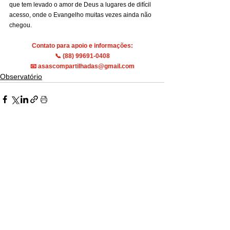
que tem levado o amor de Deus a lugares de difícil 
acesso, onde o Evangelho muitas vezes ainda não 
chegou.
Contato para apoio e informações:
📞 (88) 99691-0408
📧 
asascompartilhadas@gmail.com
Observatório
Ver tudo
Posts recentes