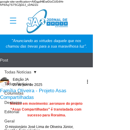
google-site-verification=AlGgplHlEwGIzCUG4Hr-
hF6Aq7S75CZjD2J_rZrN2Zo
"Anunciando as virtudes daquele que nos
chamou das trevas para a sua maravilhosa luz".
Post
Todas Notícias
Edição JA
Todas Notícias
29 de jun. de 2025
Família Oliveira - Projeto Asas
Colunistas
Compartilhadas
Destaque
Missão em movimento: aeronave do projeto 
“Asas Compartilhadas” é transladada com 
Editorial
sucesso para Roraima.
Geral
O missionário José Lima de Oliveira Júnior, 