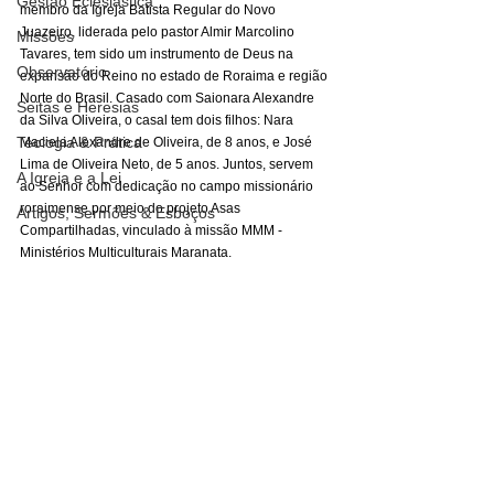
Gestão Eclesiástica
membro da Igreja Batista Regular do Novo 
Juazeiro, liderada pelo pastor Almir Marcolino 
Missões
Tavares, tem sido um instrumento de Deus na 
Observatório
expansão do Reino no estado de Roraima e região 
Norte do Brasil. Casado com Saionara Alexandre 
Seitas e Heresias
da Silva Oliveira, o casal tem dois filhos: Nara 
Teologia & Prática
Maciela Alexandre de Oliveira, de 8 anos, e José 
Lima de Oliveira Neto, de 5 anos. Juntos, servem 
A Igreja e a Lei
ao Senhor com dedicação no campo missionário 
roraimense por meio do projeto Asas 
Artigos, Sermões & Esboços
Compartilhadas, vinculado à missão MMM - 
Ministérios Multiculturais Maranata.