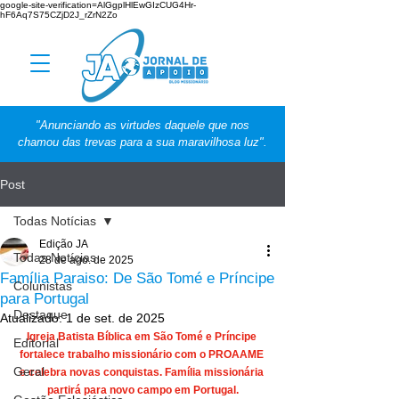
google-site-verification=AlGgplHlEwGIzCUG4Hr-
hF6Aq7S75CZjD2J_rZrN2Zo
"Anunciando as virtudes daquele que nos
chamou das trevas para a sua maravilhosa luz".
Post
Todas Notícias
Edição JA
Todas Notícias
28 de ago. de 2025
Família Paraiso: De São Tomé e Príncipe
Colunistas
para Portugal
Destaque
Atualizado:
1 de set. de 2025
Igreja Batista Bíblica em São Tomé e Príncipe 
Editorial
fortalece trabalho missionário com o PROAAME 
Geral
e celebra novas conquistas. Família missionária 
partirá para novo campo em Portugal.