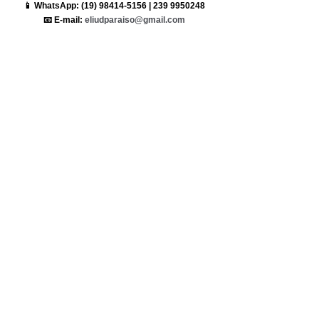
📱 WhatsApp: (19) 98414-5156 | 239 9950248
📧 E-mail: 
eliudparaiso@gmail.com
Destaque
Missões
Ver tudo
Posts recentes