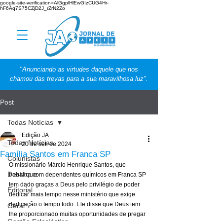
google-site-verification=AlGgplHlEwGIzCUG4Hr-
hF6Aq7S75CZjD2J_rZrN2Zo
"Anunciando as virtudes daquele que nos
chamou das trevas para a sua maravilhosa luz".
Post
Todas Notícias
Edição JA
Todas Notícias
20 de set. de 2024
Família Santos em Franca SP
Colunistas
O missionário Márcio Henrique Santos, que 
Destaque
trabalha com dependentes químicos em Franca SP 
tem dado graças a Deus pelo privilégio de poder 
Editorial
dedicar mais tempo nesse ministério que exige 
dedicação o tempo todo. Ele disse que Deus tem 
Geral
lhe proporcionado muitas oportunidades de pregar 