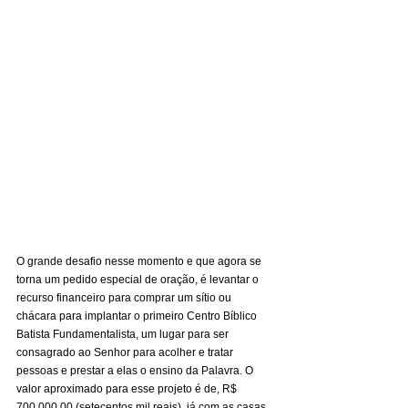
O grande desafio nesse momento e que agora se 
torna um pedido especial de oração, é levantar o 
recurso financeiro para comprar um sítio ou 
chácara para implantar o primeiro Centro Bíblico 
Batista Fundamentalista, um lugar para ser 
consagrado ao Senhor para acolher e tratar 
pessoas e prestar a elas o ensino da Palavra. O 
valor aproximado para esse projeto é de, R$ 
700.000,00 (setecentos mil reais), já com as casas.