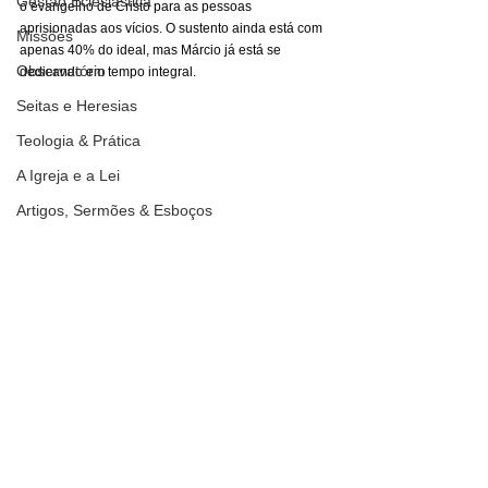
Gestão Eclesiástica
o evangelho de Cristo para as pessoas 
aprisionadas aos vícios. O sustento ainda está com 
Missões
apenas 40% do ideal, mas Márcio já está se 
Observatório
dedicando em tempo integral.
Seitas e Heresias
Teologia & Prática
A Igreja e a Lei
Artigos, Sermões & Esboços