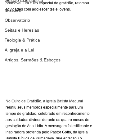
Gestão Eclesiástica
promoveu um culto especial de gratidão, retomou 
atividades com adolescentes e jovens.
Missões
Observatório
Seitas e Heresias
Teologia & Prática
A Igreja e a Lei
Artigos, Sermões & Esboços
No Culto de Gratidão, a Igreja Batista Megumi 
reuniu seus membros especialmente para um 
tempo de gratidão, celebrado em reconhecimento 
aos cuidados divinos durante os quatro meses de 
gestação de Ana Lídia. A mensagem foi edificante e 
inspiradora proferida pelo Pastor Gotto, da Igreja 
Batista Bíblica de Kumagaya, que enfatizou o 