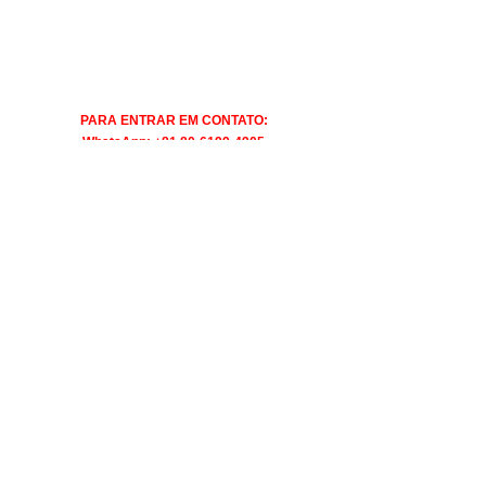
PARA ENTRAR EM CONTATO:
WhatsApp: +81 80-6199-4905
Destaque
Observatório
Ver tudo
Posts recentes