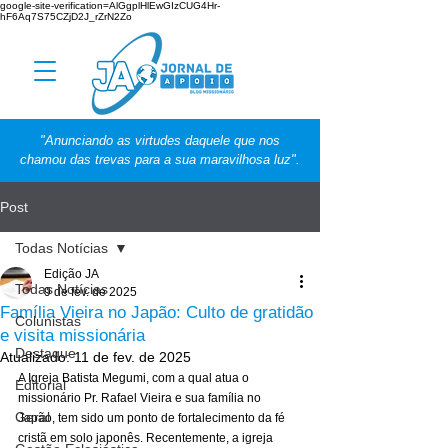
google-site-verification=AlGgplHlEwGIzCUG4Hr-
hF6Aq7S75CZjD2J_rZrN2Zo
"Anunciando as virtudes daquele que nos
chamou das trevas para a sua maravilhosa luz".
Post
Todas Notícias
Edição JA
Todas Notícias
9 de fev. de 2025
Família Vieira no Japão: Culto de gratidão
Colunistas
e visita missionária
Destaque
Atualizado:
11 de fev. de 2025
A Igreja Batista Megumi, com a qual atua o 
Editorial
missionário Pr. Rafael Vieira e sua família no 
Geral
Japão, tem sido um ponto de fortalecimento da fé 
cristã em solo japonês. Recentemente, a igreja 