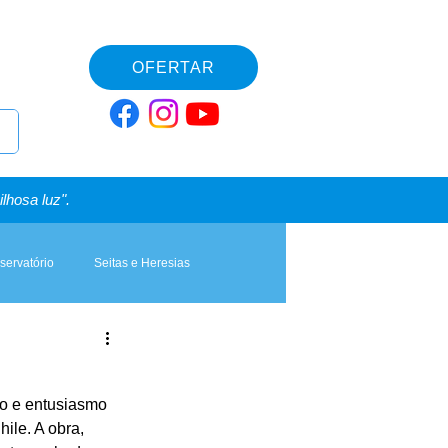
OFERTAR
lhosa luz".
servatório
Seitas e Heresias
ão e entusiasmo 
ile. A obra, 