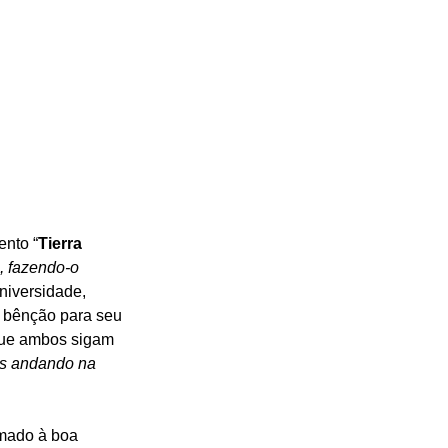
ento “
Tierra 
 fazendo-o 
niversidade, 
a bênção para seu 
 que ambos sigam 
os andando na 
mado à boa 