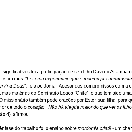
ignificativos foi a participação de seu filho Davi no Acampam
nte um mês. “
Foi uma experiência que o marcou profundamente,
ervir a Deus
”, relatou Jomar. Apesar dos compromissos com a u
gumas matérias do Seminário Logos (Chile), o que tem sido um
. O missionário também pede orações por Ester, sua filha, para
or de todo o coração. “
Não há alegria maior do que ver os filh
oão 4), afirmou.
ênfase do trabalho foi o ensino sobre 
mordomia cristã
 - um cha