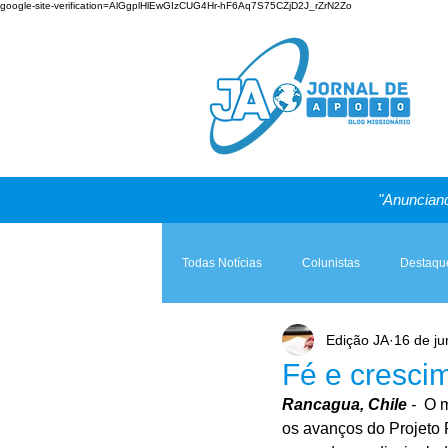
google-site-verification=AlGgplHlEwGIzCUG4Hr-hF6Aq7S75CZjD2J_rZrN2Zo
"Anunciand
Todas Notícias
Colunistas
Destaqu
Edição JA
16 de ju
Teologia & Prática
A Igreja e a Lei
Fé e cresci
Rancagua, Chile
 - 
 O 
os avanços do Projeto 