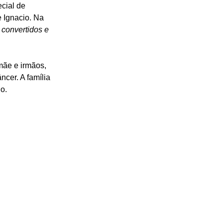
cial de 
 Ignacio. Na 
convertidos e 
mãe e irmãos, 
cer. A família 
o.