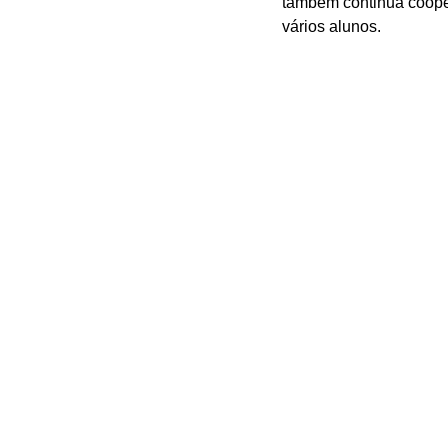
também continua coope
vários alunos.