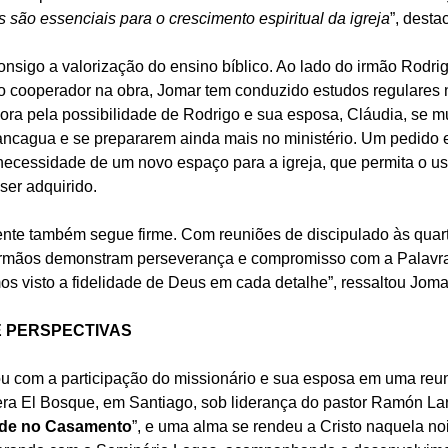
 são essenciais para o crescimento espiritual da igreja
”, desta
onsigo a valorização do ensino bíblico. Ao lado do irmão Rodri
 cooperador na obra, Jomar tem conduzido estudos regulares 
 ora pela possibilidade de Rodrigo e sua esposa, Cláudia, se 
ncagua e se prepararem ainda mais no ministério. Um pedido esp
necessidade de um novo espaço para a igreja, que permita o us
 ser adquirido.
nte também segue firme. Com reuniões de discipulado às quart
s irmãos demonstram perseverança e compromisso com a Palavr
os visto a fidelidade de Deus em cada detalhe”, ressaltou Joma
E PERSPECTIVAS
 com a participação do missionário e sua esposa em uma reun
nera El Bosque, em Santiago, sob liderança do pastor Ramón Lar
ade no Casamento
”, e uma alma se rendeu a Cristo naquela noi