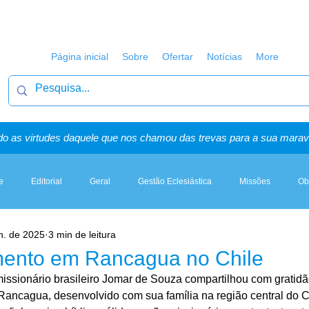
Página inicial
Sobre
Ofertar
Notícias
More
o as virtudes daquele que nos chamou das trevas para a sua maravi
e
Editorial
Geral
Gestão Eclesiástica
Missões
Ob
n. de 2025
3 min de leitura
Artigos, Sermões & Esboços
mento em Rancagua no Chile
missionário brasileiro Jomar de Souza compartilhou com gratid
Rancagua, desenvolvido com sua família na região central do Ch