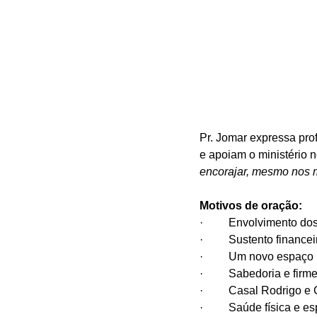
Pr. Jomar expressa prof
e apoiam o ministério n
encorajar, mesmo nos 
Motivos de oração:
·         Envolvimento d
·         Sustento finan
·         Um novo espaço
·         Sabedoria e fir
·         Casal Rodrigo 
·         Saúde física e e