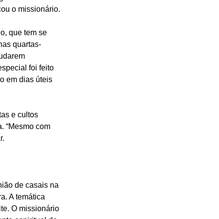
cou o missionário.
go, que tem se 
nas quartas-
mudarem 
ecial foi feito 
o em dias úteis 
as e cultos 
a. “Mesmo com 
r.
ião de casais na 
a. A temática 
te. O missionário 