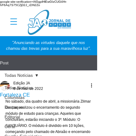
google-site-verification=AlGgplHlEwGIzCUG4Hr-
hF6Aq7S75CZjD2J_rZrN2Zo
"Anunciando as virtudes daquele que nos
chamou das trevas para a sua maravilhosa luz".
Post
Todas Notícias
Edição JA
Todas Notícias
8 de mai. de 2022
Fortaleza CE
Colunistas
No sábado, dia quatro de abril, a missionária Zilmar 
Destaque
Gaspar, realizou o encerramento do segundo 
módulo de estudo para crianças. Aqueles que 
Editorial
concluíram, estarão iniciando o 3º. Módulo: O 
SANTUÁRIO. O módulo é dividido em 10 lições, 
Geral
começando pelo chamado de Abraão e encerrando 