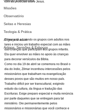
Gestão Eclesiástica
com as profecias sobre Jesus. 
Missões
Observatório
Seitas e Heresias
Teologia & Prática
A Igreja e a Lei
Zilmar está apoiando os grupos com adultos nos 
lares e iniciou um trabalho especial com as mães 
Artigos, Sermões & Esboços
das crianças que participam dos grupos infantis. 
Ela quer envolver as mães no apoio às crianças 
para decorar versículos da Bíblia. 
Como no dia 19 de abril se comemora no Brasil o 
dia do índio, Zilmar incentivou intercessões pelos 
missionários que trabalham na evangelização 
desses povos que são muitos em nosso país. 
Trabalho difícil por ser transcultural, exigindo 
estudo da cultura, da língua e tradução das 
Escrituras. Exige preparo especial e muita renúncia 
por parte daqueles que se entregam para tal 
ministério. Ore permanentemente pelos 
missionários e missionárias que você conhece e 