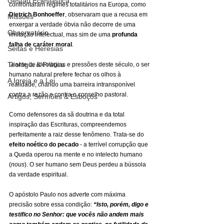
Gestão Eclesiástica
confrontaram regimes totalitários na Europa, como 
Dietrich Bonhoeffer
, observaram que a recusa em 
Missões
enxergar a verdade óbvia não decorre de uma 
Observatório
limitação intelectual, mas sim de uma 
profunda 
falha de caráter moral
.
Seitas e Heresias
Teologia & Prática
Diante de ideologias e pressões deste século, o ser 
humano natural prefere fechar os olhos à 
A Igreja e a Lei
realidade, criando uma barreira intransponível 
contra a razão e contra o conselho pastoral.
Artigos, Sermões & Esboços
Como defensores da sã doutrina e da total 
inspiração das Escrituras, compreendemos 
perfeitamente a raiz desse fenômeno. Trata-se do 
efeito noético do pecado 
- a terrível corrupção que 
a Queda operou na mente e no intelecto humano 
(
nous
). O ser humano sem Deus perdeu a bússola 
da verdade espiritual.
O apóstolo Paulo nos adverte com máxima 
precisão sobre essa condição: 
“Isto, porém, digo e 
testifico no Senhor: que vocês não andem mais 