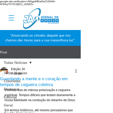
google-site-verification=AlGgplHlEwGIzCUG4Hr-
hF6Aq7S75CZjD2J_rZrN2Zo
"Anunciando as virtudes daquele que nos
chamou das trevas para a sua maravilhosa luz".
Post
Todas Notícias
Edição JA
Todas Notícias
7 de jun.
Guardando a mente e o coração em
Colunistas
tempos de cegueira coletiva
Destaque
Vivemos dias de intensa polarização e cegueira 
espiritual. Tempos difíceis que testam diariamente a 
Editorial
nossa fidelidade na condução do rebanho de Deus.
Geral
Em termos históricos, até mesmo pensadores que 