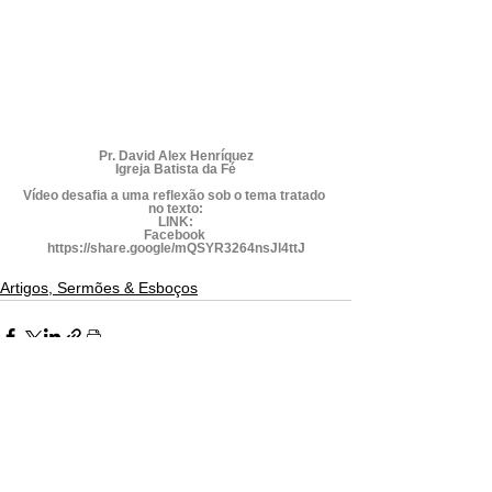
Pr. David Alex Henríquez
Igreja Batista da Fé
Vídeo desafia a uma reflexão sob o tema tratado 
no texto:
LINK:
Facebook 
https://share.google/mQSYR3264nsJl4ttJ
Artigos, Sermões & Esboços
Ver tudo
Posts recentes