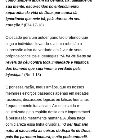
como também andam os gentios, na futilidade da 
sua mente, escurecidos no entendimento, 
separados da vida de Deus por causa da 
ignorância que nele há, pela dureza do seu 
coração.” 
(Ef 4.17-18)
O pecado gera um autoengano tão profundo que 
cega o indivíduo, levando-o a uma rebelião e 
supressão ativa da verdade em favor de seus 
próprios conceitos e ideologias: 
“A ira de Deus se 
revela do céu contra toda impiedade e injustiça 
dos homens que suprimem a verdade pela 
injustiça.” 
(Rm 1.18)
É por essa razão, meus irmãos, que os nossos 
melhores esforços baseados apenas em debates 
racionais, discussões lógicas ou táticas humanas 
frequentemente fracassam. A mente caída e 
cauterizada pelo espírito desta era é impermeável 
à persuasão meramente humana. A Bíblia traça 
com clareza essa linha divisória: 
“O ser humano 
natural não aceita as coisas do Espírito de Deus, 
pois lhe parecem loucura; e não pode entendê-