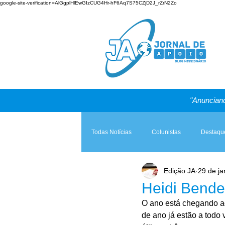
google-site-verification=AlGgplHlEwGIzCUG4Hr-hF6Aq7S75CZjD2J_rZrN2Zo
"Anunciand
Todas Notícias
Colunistas
Destaqu
Edição JA
29 de ja
Teologia & Prática
A Igreja e a Lei
Heidi Bende
O ano está chegando ao 
de ano já estão a todo 