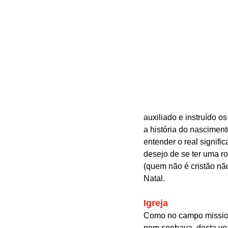
auxiliado e instruído 
a história do nascimen
entender o real signifi
desejo de se ter uma r
(quem não é cristão n
Natal.
Igreja
Como no campo missioná
nem sonhava, desta ve