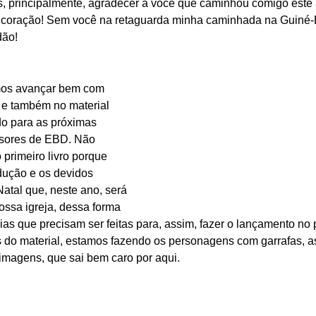
s, principalmente, agradecer a você que caminhou comigo este 
 coração! Sem você na retaguarda minha caminhada na Guiné-B
dão!
os avançar bem com 
 e também no material 
o para as próximas 
ssores de EBD. Não 
primeiro livro porque 
dução e os devidos 
Natal que, neste ano, será 
ossa igreja, dessa forma 
as que precisam ser feitas para, assim, fazer o lançamento no 
s do material, estamos fazendo os personagens com garrafas, a
 imagens, que sai bem caro por aqui.