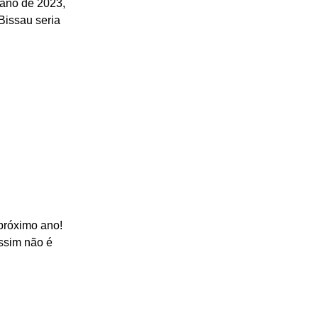
ano de 2023, 
issau seria 
próximo ano! 
ssim não é 