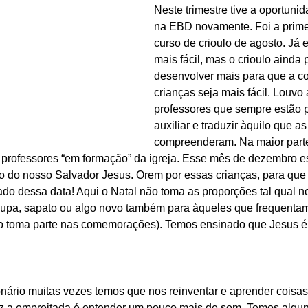
Neste trimestre tive a oportunid
na EBD novamente. Foi a prime
curso de crioulo de agosto. Já 
mais fácil, mas o crioulo ainda 
desenvolver mais para que a 
crianças seja mais fácil. Louvo
professores que sempre estão p
auxiliar e traduzir àquilo que a
compreenderam. Na maior parte
os professores “em formação” da igreja. Esse mês de dezembro 
to do nosso Salvador Jesus. Orem por essas crianças, para que
cado dessa data! Aqui o Natal não toma as proporções tal qual no
oupa, sapato ou algo novo também para àqueles que frequentam
ão toma parte nas comemorações). Temos ensinado que Jesus é 
rio muitas vezes temos que nos reinventar e aprender coisas
z a empreitada é entender um pouco mais de som. Temos algun