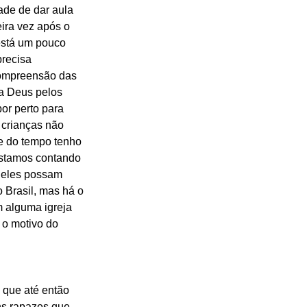
ade de dar aula 
ira vez após o 
está um pouco 
precisa 
compreensão das 
 a Deus pelos 
or perto para 
s crianças não 
 do tempo tenho 
estamos contando 
 eles possam 
 Brasil, mas há o 
 alguma igreja 
o motivo do 
 que até então 
s rapazes que 