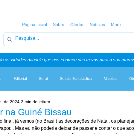
Página inicial
Sobre
Ofertar
Notícias
More
o as virtudes daquele que nos chamou das trevas para a sua maravi
e
Editorial
Geral
Gestão Eclesiástica
Missões
Ob
n. de 2024
2 min de leitura
Artigos, Sermões & Esboços
r na Guiné Bissau
final, já vemos (no Brasil) as decorações de Natal, os planeja
vapor... Mas eu não poderia deixar de passar e contar o que ac