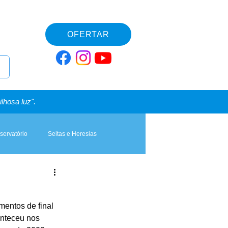
OFERTAR
lhosa luz".
servatório
Seitas e Heresias
mentos de final 
onteceu nos 