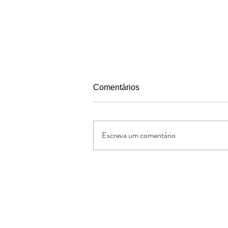
Comentários
Escreva um comentário
Capelania Cristã: Maurício e
Delfina, 24 anos de ministério
Oferte:
O Jornal de Apoio é um ministério sem
lucrativos. As ofertas e doações serve