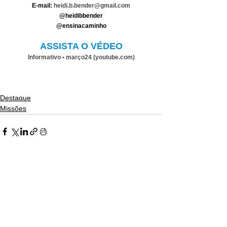
E-mail: 
heidi.b.bender@gmail.com
@heidibbender
@ensinacaminho
ASSISTA O VÉDEO
Informativo • março24 (
youtube.com
)
Destaque
Missões
Ver tudo
Posts recentes