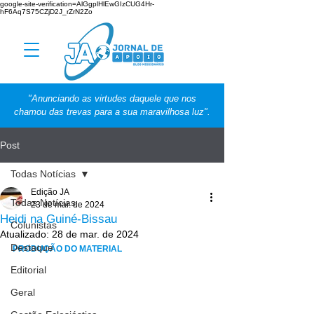
google-site-verification=AlGgplHlEwGIzCUG4Hr-
hF6Aq7S75CZjD2J_rZrN2Zo
"Anunciando as virtudes daquele que nos
chamou das trevas para a sua maravilhosa luz".
Post
Todas Notícias
Edição JA
Todas Notícias
23 de mar. de 2024
Heidi na Guiné-Bissau
Colunistas
Atualizado:
28 de mar. de 2024
Destaque
PRODUÇÃO DO MATERIAL
Editorial
Geral