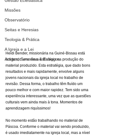
Gestão Eclesiástica
Missões
Observatório
Seitas e Heresias
Teologia & Prática
A Igreja e a Lei
Heidi Bender, missionária na Guiné-Bissau está 
Artigos, Sermões & Esboços
adotando uma nova estratégia na produção do 
material produzido. Esta estratégia, que dado bons 
resultados e mais rapidamente, envolve alguns 
jovens nacionais da igreja local no trabalho de 
revisão. Dessa forma, o trabalho têm fluído um 
pouco melhor e com maior rapidez. Tem sido uma 
experiência interessante, uma vez que as questões 
culturais vem ainda mais à tona. Momentos de 
aprendizagem riquíssimos!
No momento estão trabalhando no material de 
Páscoa. Conforme o material vai sendo produzido, 
é usado imediatamente na igreja local, mas a nível 