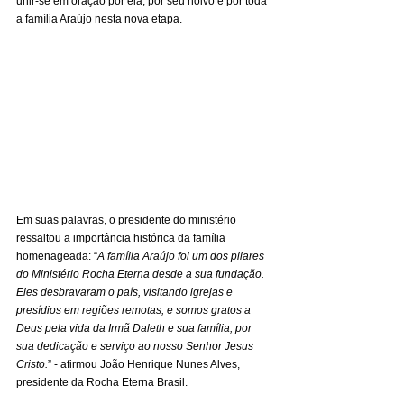
unir-se em oração por ela, por seu noivo e por toda 
a família Araújo nesta nova etapa.
Em suas palavras, o presidente do ministério 
ressaltou a importância histórica da família 
homenageada: “
A família Araújo foi um dos pilares 
do Ministério Rocha Eterna desde a sua fundação. 
Eles desbravaram o país, visitando igrejas e 
presídios em regiões remotas, e somos gratos a 
Deus pela vida da Irmã Daleth e sua família, por 
sua dedicação e serviço ao nosso Senhor Jesus 
Cristo.
” - afirmou João Henrique Nunes Alves, 
presidente da Rocha Eterna Brasil.