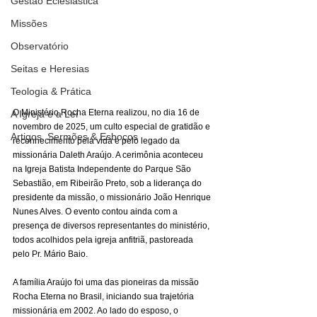
Gestão Eclesiástica
Missões
Observatório
Seitas e Heresias
Teologia & Prática
O Ministério Rocha Eterna realizou, no dia 16 de 
A Igreja e a Lei
novembro de 2025, um culto especial de gratidão e 
Artigos, Sermões & Esboços
reconhecimento pela vida e pelo legado da 
missionária Daleth Araújo. A cerimônia aconteceu 
na Igreja Batista Independente do Parque São 
Sebastião, em Ribeirão Preto, sob a liderança do 
presidente da missão, o missionário João Henrique 
Nunes Alves. O evento contou ainda com a 
presença de diversos representantes do ministério, 
todos acolhidos pela igreja anfitriã, pastoreada 
pelo Pr. Mário Baio.
A família Araújo foi uma das pioneiras da missão 
Rocha Eterna no Brasil, iniciando sua trajetória 
missionária em 2002. Ao lado do esposo, o 