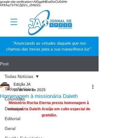
google-site-verification=AlGgplHlEwGIzCUG4Hr-
hF6Aq7S75CZjD2J_rZrN2Zo
"Anunciando as virtudes daquele que nos
chamou das trevas para a sua maravilhosa luz".
Post
Todas Notícias
Edição JA
Todas Notícias
18 de nov. de 2025
Homenagem à missionária Daleth
Colunistas
Ministério Rocha Eterna presta homenagem à 
Destaque
missionária Daleth Araújo em culto especial de 
gratidão.
Editorial
Geral