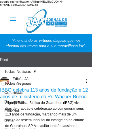
google-site-verification=AlGgplHlEwGIzCUG4Hr-
hF6Aq7S75CZjD2J_rZrN2Zo
"Anunciando as virtudes daquele que nos
chamou das trevas para a sua maravilhosa luz".
Post
Todas Notícias
Edição JA
Todas Notícias
10 de jun.
IBBG celebra 113 anos de fundação e 12
Colunistas
anos de ministério do Pr. Wagner Bueno
Destaque
A Igreja Batista Bíblica de Guarulhos (IBBG) viveu 
dias de gratidão e celebração ao comemorar seus 
Editorial
113 anos de fundação, marcando mais de um 
Geral
século de testemunho fiel do evangelho na cidade 
de Guarulhos, SP. A ocasião também assinalou 