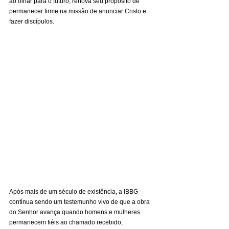
ao olhar para o futuro, renova seu propósito de 
permanecer firme na missão de anunciar Cristo e 
fazer discípulos.
Após mais de um século de existência, a IBBG 
continua sendo um testemunho vivo de que a obra 
do Senhor avança quando homens e mulheres 
permanecem fiéis ao chamado recebido, 