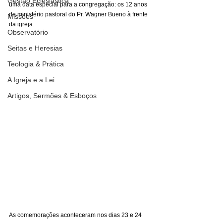
Gestão Eclesiástica
uma data especial para a congregação: os 12 anos 
de ministério pastoral do Pr. Wagner Bueno à frente 
Missões
da igreja.
Observatório
Seitas e Heresias
Teologia & Prática
A Igreja e a Lei
Artigos, Sermões & Esboços
As comemorações aconteceram nos dias 23 e 24 