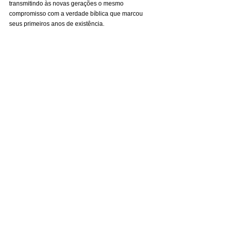
transmitindo às novas gerações o mesmo 
compromisso com a verdade bíblica que marcou 
seus primeiros anos de existência.
IMAGENS ENVIADAS E AUTORIZADAS POR
PR. WAGNER BUENO
WHATSAPP: (11) 99876-9588
PARA LER TODAS AS MATÉRIA QUE
VEICULAREM NO JORNAL DE APOIO
ENTRE EM UM DOS GRUPOS DE LEITURA
PELO LINK.
CLIQUE ABAIXO:
https://chat.whatsapp.com/Eefe3ctsvTTLMzrFPnQ
rDP?mode=ems_share_t
Destaque