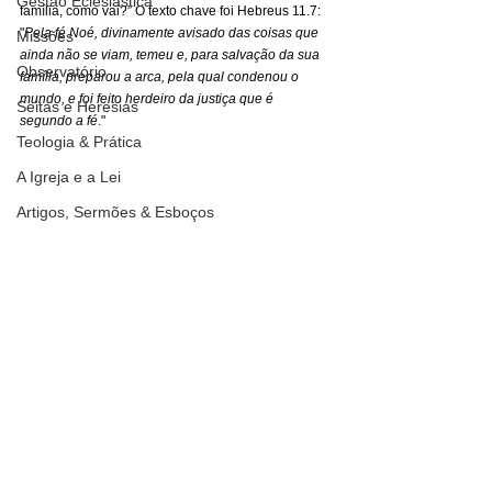
Gestão Eclesiástica
família, como vai?” O texto chave foi Hebreus 11.7: 
"
Pela fé Noé, divinamente avisado das coisas que 
Missões
ainda não se viam, temeu e, para salvação da sua 
Observatório
família, preparou a arca, pela qual condenou o 
mundo, e foi feito herdeiro da justiça que é 
Seitas e Heresias
segundo a fé
."
Teologia & Prática
A Igreja e a Lei
Artigos, Sermões & Esboços