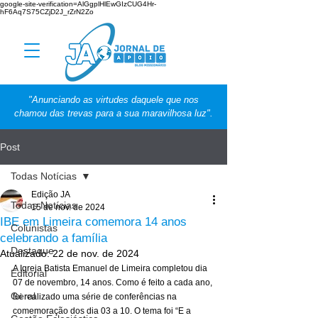
google-site-verification=AlGgplHlEwGIzCUG4Hr-
hF6Aq7S75CZjD2J_rZrN2Zo
"Anunciando as virtudes daquele que nos
chamou das trevas para a sua maravilhosa luz".
Post
Todas Notícias
Edição JA
Todas Notícias
15 de nov. de 2024
IBE em Limeira comemora 14 anos
Colunistas
celebrando a família
Destaque
Atualizado:
22 de nov. de 2024
A Igreja Batista Emanuel de Limeira completou dia 
Editorial
07 de novembro, 14 anos. Como é feito a cada ano, 
Geral
foi realizado uma série de conferências na 
comemoração dos dia 03 a 10. O tema foi “E a 