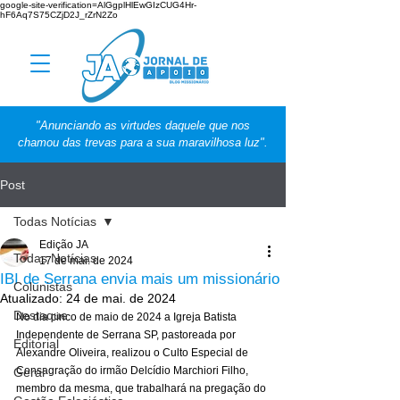
google-site-verification=AlGgplHlEwGIzCUG4Hr-
hF6Aq7S75CZjD2J_rZrN2Zo
"Anunciando as virtudes daquele que nos
chamou das trevas para a sua maravilhosa luz".
Post
Todas Notícias
Edição JA
Todas Notícias
17 de mai. de 2024
IBI de Serrana envia mais um missionário
Colunistas
Atualizado:
24 de mai. de 2024
Destaque
No dia cinco de maio de 2024 a Igreja Batista 
Independente de Serrana SP, pastoreada por 
Editorial
Alexandre Oliveira, realizou o Culto Especial de 
Consagração do irmão Delcídio Marchiori Filho, 
Geral
membro da mesma, que trabalhará na pregação do 