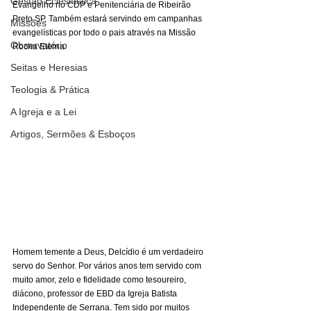
Gestão Eclesiástica
Evangelho no CDP e Penitenciária de Ribeirão 
Preto SP. Também estará servindo em campanhas 
Missões
evangelísticas por todo o pais através na Missão 
Observatório
Rocha Eterna.
Seitas e Heresias
Teologia & Prática
A Igreja e a Lei
Artigos, Sermões & Esboços
Homem temente a Deus, Delcídio é um verdadeiro 
servo do Senhor. Por vários anos tem servido com 
muito amor, zelo e fidelidade como tesoureiro, 
diácono, professor de EBD da Igreja Batista 
Independente de Serrana. Tem sido por muitos 