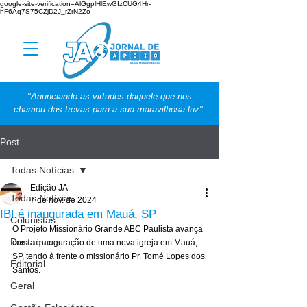
google-site-verification=AlGgplHlEwGIzCUG4Hr-
hF6Aq7S75CZjD2J_rZrN2Zo
"Anunciando as virtudes daquele que nos
chamou das trevas para a sua maravilhosa luz".
Post
Todas Notícias
Edição JA
Todas Notícias
7 de nov. de 2024
IBI é inaugurada em Mauá, SP
Colunistas
O Projeto Missionário Grande ABC Paulista avança 
Destaque
com a inauguração de uma nova igreja em Mauá, 
SP, tendo à frente o missionário Pr. Tomé Lopes dos 
Editorial
Santos.
Geral