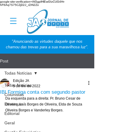
google-site-verification=AlGgplHlEwGIzCUG4Hr-
hF6Aq7S75CZjD2J_rZrN2Zo
"Anunciando as virtudes daquele que nos
chamou das trevas para a sua maravilhosa luz".
Post
Todas Notícias
Edição JA
Todas Notícias
5 de fev. de 2022
IBI Formiga conta com segundo pastor
Colunistas
Da esquerda para a direita: Pr. Bruno Cesar de 
Destaque
Oliveira, Laís Borges de Oliveira, Elda de Souza 
Oliveira Borges e Vanderley Borges. 
Editorial
Geral