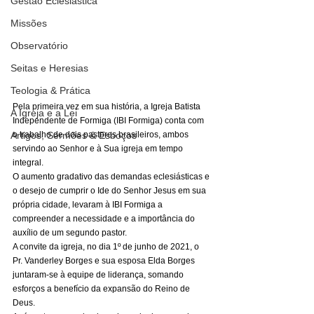
Gestão Eclesiástica
Missões
Observatório
Seitas e Heresias
Teologia & Prática
Pela primeira vez em sua história, a Igreja Batista 
A Igreja e a Lei
Independente de Formiga (IBI Formiga) conta com 
Artigos, Sermões & Esboços
o trabalho de dois pastores brasileiros, ambos 
servindo ao Senhor e à Sua igreja em tempo 
integral. 
O aumento gradativo das demandas eclesiásticas e 
o desejo de cumprir o Ide do Senhor Jesus em sua 
própria cidade, levaram à IBI Formiga a 
compreender a necessidade e a importância do 
auxílio de um segundo pastor. 
A convite da igreja, no dia 1º de junho de 2021, o 
Pr. Vanderley Borges e sua esposa Elda Borges 
juntaram-se à equipe de liderança, somando 
esforços a benefício da expansão do Reino de 
Deus. 