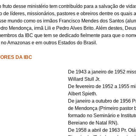
 fruto desse ministério tem contribuído para a salvação de vidas
o de líderes, missionários, pastores e obreiros dentre os quais a
esse mundo como os irmãos Francisco Mendes dos Santos (aluno
o Mendonça, irmã Lili e Pedro Alves Brito. Além destes, Deu
membros da IBC que tem se dedicado fielmente para que o nom
o no Amazonas e em outros Estados do Brasil.
ORES DA IBC
De 1943 a janeiro de 1952 missi
Willard Stull Jr.
De fevereiro de 1952 a 1955 mis
Albert Spieth.
De janeiro a outubro de 1956 P
de Mendonça (Primeiro pastor br
formado no Seminário e Instituto
Bereiano de Natal RN).
De 1958 a abril de 1963 Pr. Otá