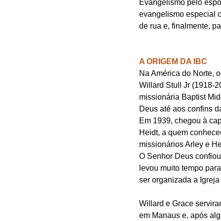
Evangelismo pelo esport
evangelismo especial 
de rua e, finalmente, pa
A ORIGEM DA IBC
Na América do Norte, o
Willard Stull Jr (1918-
missionária Baptist Mi
Deus até aos confins da 
Em 1939, chegou à cap
Heidt, a quem conhece
missionários Arley e H
O Senhor Deus confiou 
levou muito tempo para
ser organizada a Igreja
Willard e Grace servir
em Manaus e, após algu