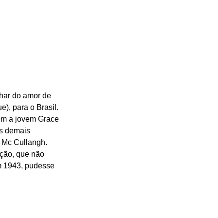
har do amor de 
), para o Brasil. 
om a jovem Grace 
s demais 
s Mc Cullangh.
ção, que não 
m 1943, pudesse 