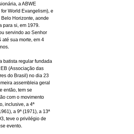
sionária, a ABWE 
s for World Evangelism), e 
 Belo Horizonte, aonde 
 para si, em 1979. 
nuou servindo ao Senhor 
até sua morte, em 4 
anos.
a batista regular fundada 
BREB (Associação das 
res do Brasil) no dia 23 
imeira assembleia geral 
e então, tem se 
ção com o movimento 
, inclusive, a 4ª 
61), a 9ª (1971), a 13ª 
, teve o privilégio de 
sse evento.