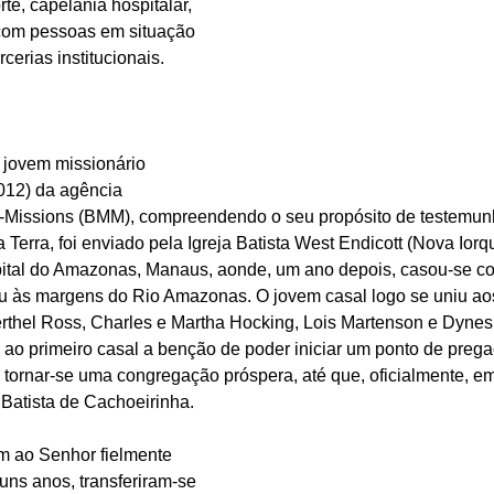
e, capelania hospitalar, 
com pessoas em situação 
rcerias institucionais.
 jovem missionário 
2012) da agência 
d-Missions (BMM), compreendendo o seu propósito de testemun
Terra, foi enviado pela Igreja Batista West Endicott (Nova Iorque
ital do Amazonas, Manaus, aonde, um ano depois, casou-se c
u às margens do Rio Amazonas. O jovem casal logo se uniu ao
erthel Ross, Charles e Martha Hocking, Lois Martenson e Dyne
ao primeiro casal a benção de poder iniciar um ponto de prega
 tornar-se uma congregação próspera, até que, oficialmente, e
 Batista de Cachoeirinha.
am ao Senhor fielmente 
ns anos, transferiram-se 