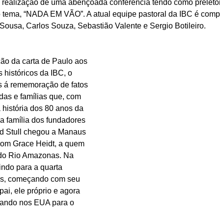
 realização de uma abençoada conferência tendo como preletor
 tema, “NADA EM VÃO”. A atual equipe pastoral da IBC é comp
 Sousa, Carlos Souza, Sebastião Valente e Sergio Botileiro.
ão da carta de Paulo aos 
 históricos da IBC, o 
os á rememoração de fatos 
das e famílias que, com 
a história dos 80 anos da 
da família dos fundadores 
rd Stull chegou a Manaus 
 com Grace Heidt, a quem 
do Rio Amazonas. Na 
indo para a quarta 
os, começando com seu 
ai, ele próprio e agora 
arando nos EUA para o 