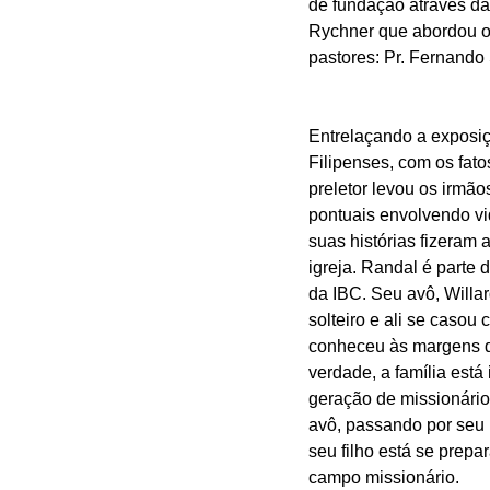
de fundação através da
Rychner que abordou o
pastores: Pr. Fernando
Entrelaçando a exposiç
Filipenses, com os fatos
preletor levou os irmã
pontuais envolvendo vi
suas histórias fizeram 
igreja. Randal é parte 
da IBC. Seu avô, Willa
solteiro e ali se casou
conheceu às margens 
verdade, a família está 
geração de missionári
avô, passando por seu p
seu filho está se prep
campo missionário.