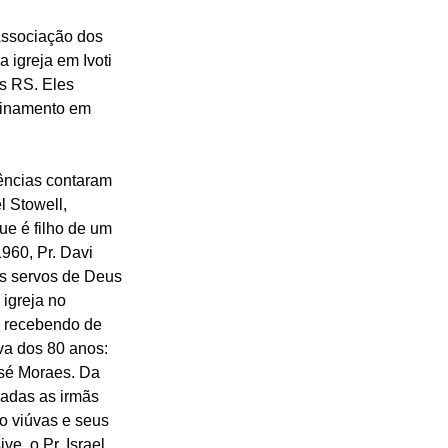
ssociação dos 
igreja em Ivoti 
s RS. Eles 
reinamento em 
ências contaram 
l Stowell, 
ue é filho de um 
960, Pr. Davi 
ês servos de Deus 
igreja no 
 recebendo de 
a dos 80 anos: 
osé Moraes. Da 
das as irmãs 
o viúvas e seus 
e, o Pr. Israel, 