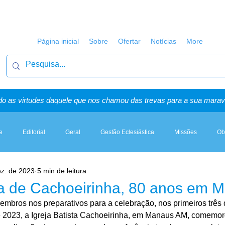
Página inicial
Sobre
Ofertar
Notícias
More
o as virtudes daquele que nos chamou das trevas para a sua maravi
e
Editorial
Geral
Gestão Eclesiástica
Missões
Ob
ez. de 2023
5 min de leitura
Artigos, Sermões & Esboços
sta de Cachoeirinha, 80 anos em 
mbros nos preparativos para a celebração, nos primeiros três 
 2023, a Igreja Batista Cachoeirinha, em Manaus AM, comemor