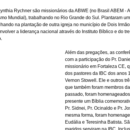
ynthia Rychner são missionários da ABWE (no Brasil ABEM - A
smo Mundial), trabalhando no Rio Grande do Sul. Plantaram uma 
lhando na plantação de outra igreja no município de Dois Irmão
olver a liderança nacional através do Instituto Bíblico e do t
.
Além das pregações, as confer
com a participação do Pr. Danie
missionário em Fortaleza CE, q
dos pastores da IBC dos anos 1
Vernon Stowell. Ele e outros tr
que também foram membros da 
passado, foram homenageados
presente um Bíblia comemorativ
Pr. Sidnei, Pr. Ocinaldo e Pr. J
mesma forma, foram homenagea
Eudália e Teresinha Batista. Sã
maridos serviram na IBC. Inclusiv