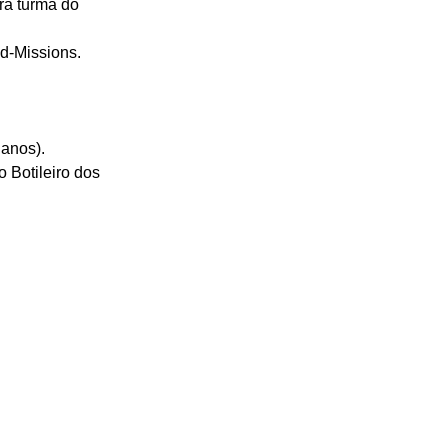
ra turma do 
id-Missions.
 anos).
 Botileiro dos 