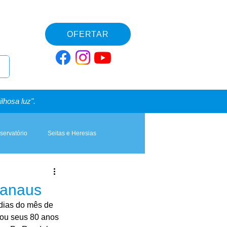
OFERTAR
lhosa luz".
servatório
Seitas e Heresias
Manaus
dias do mês de 
ou seus 80 anos 