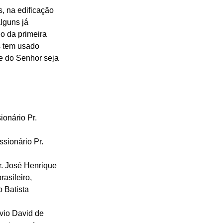
, na edificação 
lguns já 
 da primeira 
s tem usado 
e do Senhor seja 
onário Pr. 
sionário Pr. 
r. José Henrique 
asileiro, 
 Batista 
vio David de 