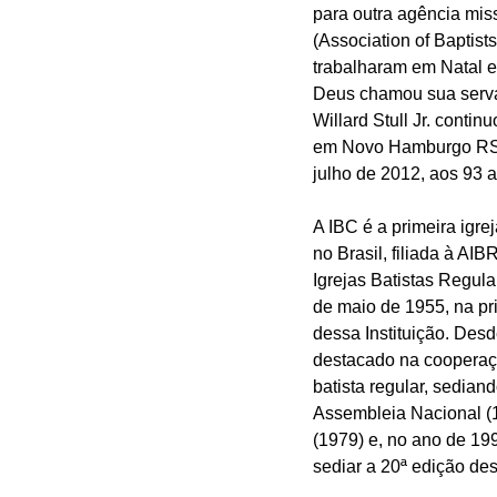
para outra agência mis
(Association of Baptist
trabalharam em Natal e
Deus chamou sua serva
Willard Stull Jr. conti
em Novo Hamburgo RS 
julho de 2012, aos 93 
A IBC é a primeira igrej
no Brasil, filiada à AI
Igrejas Batistas Regula
de maio de 1955, na pr
dessa Instituição. Desd
destacado na coopera
batista regular, sediando
Assembleia Nacional (19
(1979) e, no ano de 1993
sediar a 20ª edição de