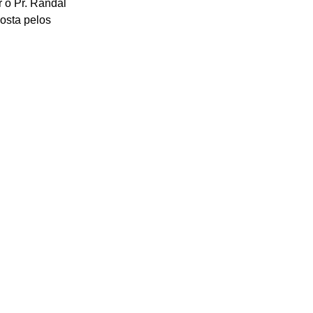
 o Pr. Randal 
osta pelos 