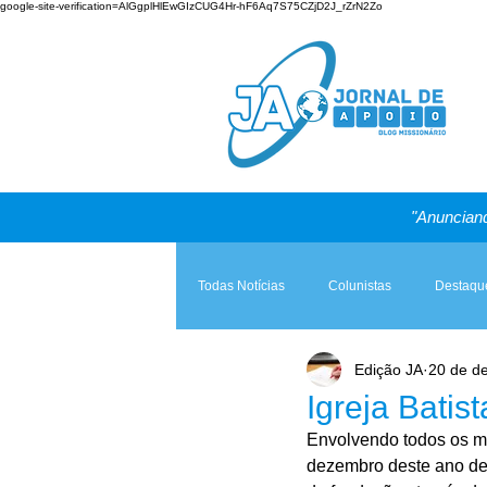
google-site-verification=AlGgplHlEwGIzCUG4Hr-hF6Aq7S75CZjD2J_rZrN2Zo
"Anunciand
Todas Notícias
Colunistas
Destaqu
Edição JA
20 de d
Teologia & Prática
A Igreja e a Lei
Igreja Bati
Envolvendo todos os me
dezembro deste ano de