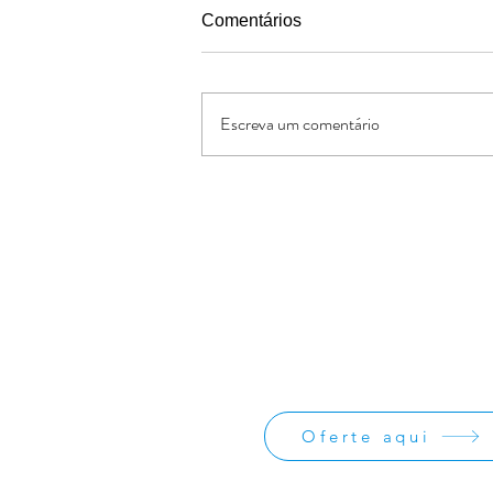
Comentários
Escreva um comentário
Capelania Cristã: Maurício e
Delfina, 24 anos de ministério
Oferte:
O Jornal de Apoio é um ministério sem
lucrativos. As ofertas e doações serve
os custos administrativos da missão
divulgação da obra missionária.
Oferte aqui