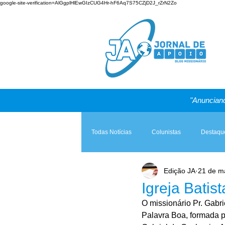
google-site-verification=AlGgplHlEwGIzCUG4Hr-hF6Aq7S75CZjD2J_rZrN2Zo
"Anunciand
Todas Notícias
Colunistas
Destaqu
Edição JA
21 de m
Teologia & Prática
A Igreja e a Lei
Igreja Batis
O missionário Pr. Gabri
Palavra Boa, formada po