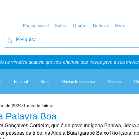
Página inicial
Sobre
Ofertar
Notícias
More
o as virtudes daquele que nos chamou das trevas para a sua maravi
e
Editorial
Geral
Gestão Eclesiástica
Missões
Ob
ar. de 2024
1 min de leitura
Artigos, Sermões & Esboços
ta Palavra Boa
el Gonçalves Cordeiro, que é do povo indígena Baniwa, lidera a 
r pessoas da tribo, na Aldeia Buia Igarapé Baixo Rio Içana, no 