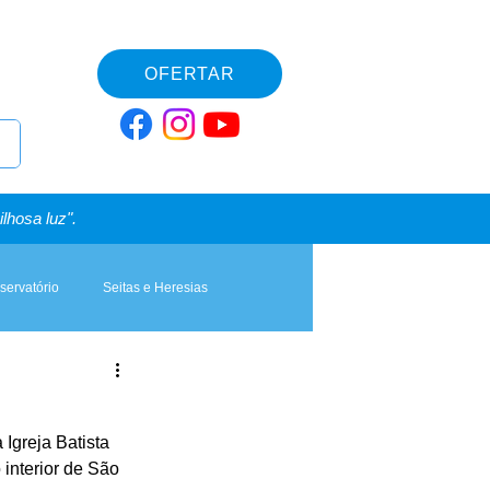
OFERTAR
lhosa luz".
servatório
Seitas e Heresias
Igreja Batista 
interior de São 