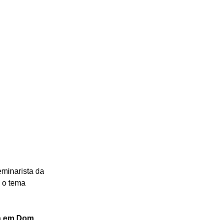
eminarista da 
 o tema 
ta em Dom 