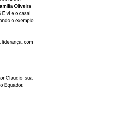
mília Oliveira 
 Elvi e o casal 
cando o exemplo 
 liderança, com 
tor Claudio, sua 
no Equador, 