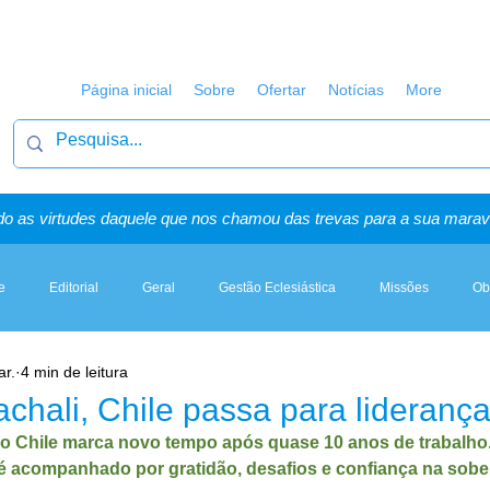
Página inicial
Sobre
Ofertar
Notícias
More
o as virtudes daquele que nos chamou das trevas para a sua maravi
e
Editorial
Geral
Gestão Eclesiástica
Missões
Ob
ar.
4 min de leitura
Artigos, Sermões & Esboços
chali, Chile passa para liderança
o Chile marca novo tempo após quase 10 anos de trabalho
l é acompanhado por gratidão, desafios e confiança na sobe