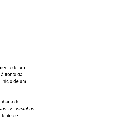
amento de um 
à frente da 
 início de um 
inhada do 
vossos caminhos 
 fonte de 