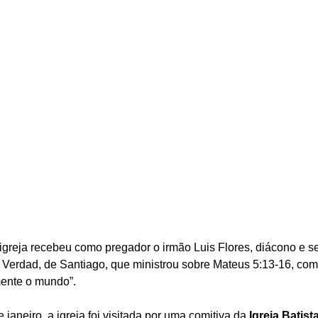
 igreja recebeu como pregador o irmão Luis Flores, diácono e s
y Verdad, de Santiago, que ministrou sobre Mateus 5:13-16, com
mente o mundo”.
 janeiro, a igreja foi visitada por uma comitiva da 
Igreja Batis