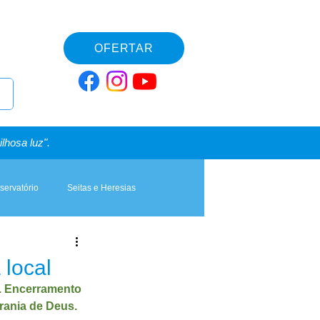
OFERTAR
lhosa luz".
servatório
Seitas e Heresias
 local
. Encerramento 
rania de Deus.