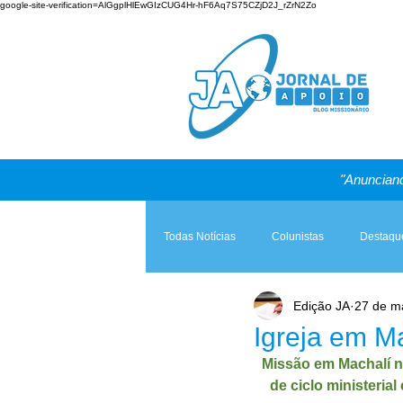
google-site-verification=AlGgplHlEwGIzCUG4Hr-hF6Aq7S75CZjD2J_rZrN2Zo
"Anunciand
Todas Notícias
Colunistas
Destaqu
Edição JA
27 de m
Teologia & Prática
A Igreja e a Lei
Igreja em Ma
Missão em Machalí n
de ciclo ministeria