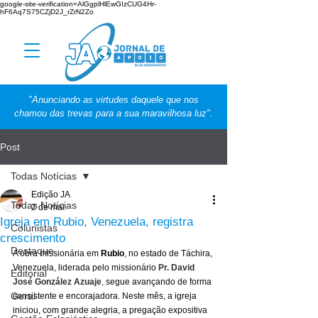
google-site-verification=AlGgplHlEwGIzCUG4Hr-
hF6Aq7S75CZjD2J_rZrN2Zo
"Anunciando as virtudes daquele que nos
chamou das trevas para a sua maravilhosa luz".
Post
Todas Notícias
Edição JA
Todas Notícias
2 de mai.
Igreja em Rubio, Venezuela, registra
Colunistas
crescimento
Destaque
A obra missionária em 
Rubio
, no estado de Táchira, 
Venezuela, liderada pelo missionário 
Pr. David 
Editorial
José González Azuaje
, 
segue avançando de forma 
Geral
consistente e encorajadora. Neste mês, a igreja 
iniciou, com grande alegria, a pregação expositiva 