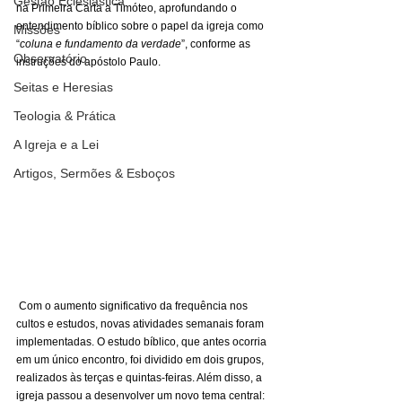
Gestão Eclesiástica
na Primeira Carta a Timóteo, aprofundando o 
entendimento bíblico sobre o papel da igreja como 
Missões
“
coluna e fundamento da verdade
”, conforme as 
Observatório
instruções do apóstolo Paulo.
Seitas e Heresias
Teologia & Prática
A Igreja e a Lei
Artigos, Sermões & Esboços
 Com o aumento significativo da frequência nos 
cultos e estudos, novas atividades semanais foram 
implementadas. O estudo bíblico, que antes ocorria 
em um único encontro, foi dividido em dois grupos, 
realizados às terças e quintas-feiras. Além disso, a 
igreja passou a desenvolver um novo tema central: 