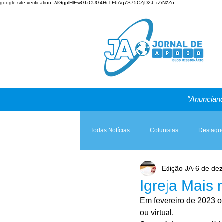
google-site-verification=AlGgplHlEwGIzCUG4Hr-hF6Aq7S75CZjD2J_rZrN2Zo
"Anunciand
Todas Notícias
Colunistas
Destaqu
Edição JA
6 de de
Teologia & Prática
A Igreja e a Lei
Igreja Mais
Em fevereiro de 2023 o
ou virtual.  