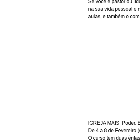
Se você é pastor ou líd
na sua vida pessoal e m
aulas, e também o compa
IGREJA MAIS: Poder, E
De 4 a 8 de Fevereiro (
O curso tem duas ênfas