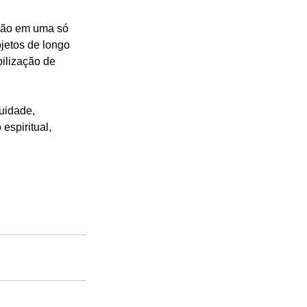
stão em uma só 
jetos de longo 
bilização de 
uidade, 
espiritual, 