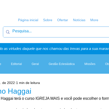
Página inicial
Sobre
Ofertar
Notícias
More
o as virtudes daquele que nos chamou das trevas para a sua maravi
e
Editorial
Geral
Gestão Eclesiástica
Missões
Ob
z. de 2022
1 min de leitura
Artigos, Sermões & Esboços
 no Haggai
 Haggai terá o curso IGREJA MAIS e você pode escolher o form