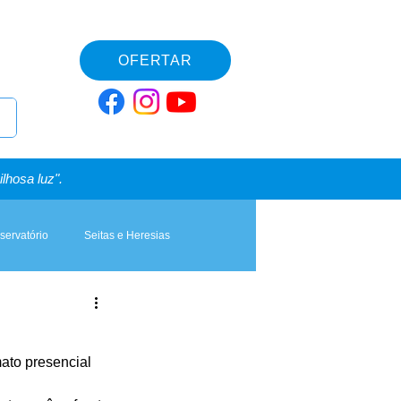
OFERTAR
lhosa luz".
servatório
Seitas e Heresias
ato presencial 