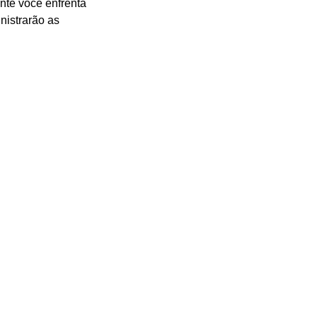
nte você enfrenta 
nistrarão as 