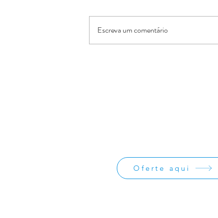
Escreva um comentário
Pais segundo o coracao de
Deus
Oferte:
O Jornal de Apoio é um ministério sem
lucrativos. As ofertas e doações serve
os custos administrativos da missão
divulgação da obra missionária.
Oferte aqui